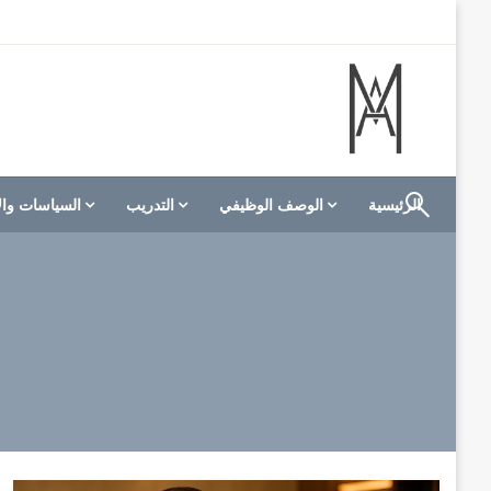
لتخطي
لى
لمحتوى
الموقع الأول للعاملين في الفنادق في العالم العربي
M A hotels | إم ايه هوتيلز
الرئيسية
الوصف الوظيفي
التدريب
السياسات وال