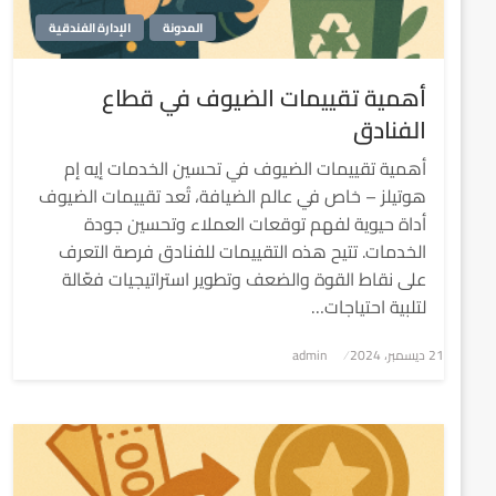
المدونة
الإدارة الفندقية
أهمية تقييمات الضيوف في قطاع
الفنادق
أهمية تقييمات الضيوف في تحسين الخدمات إيه إم
هوتيلز – خاص في عالم الضيافة، تُعد تقييمات الضيوف
أداة حيوية لفهم توقعات العملاء وتحسين جودة
الخدمات. تتيح هذه التقييمات للفنادق فرصة التعرف
على نقاط القوة والضعف وتطوير استراتيجيات فعّالة
لتلبية احتياجات…
نُشر
21 ديسمبر، 2024
admin
في