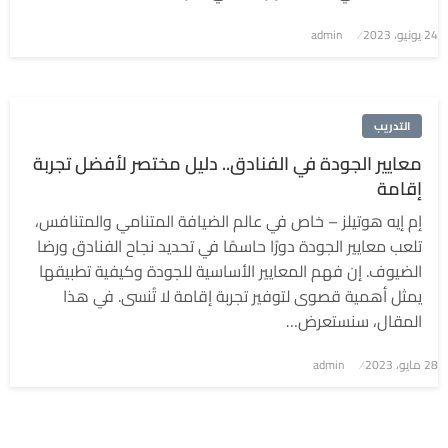
نُشر
24 يونيو، 2023
admin
في
التدريب
معايير الجودة في الفنادق.. دليل مختصر لأفضل تجربة
إقامة
إم إيه هوتيلز – خاص في عالم الضيافة المتنامي والمتنافس،
تلعب معايير الجودة دورًا حاسمًا في تحديد نجاح الفنادق ورضا
الضيوف. إن فهم المعايير الأساسية للجودة وكيفية تطبيقها
يمثل أهمية قصوى لتوفير تجربة إقامة لا تُنسى. في هذا
المقال، سنستعرض…
نُشر
28 مايو، 2023
admin
في