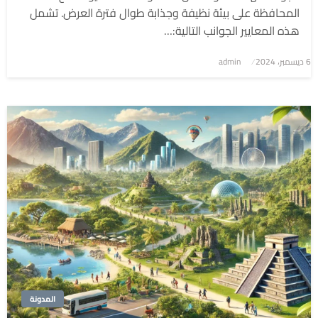
المحافظة على بيئة نظيفة وجذابة طوال فترة العرض. تشمل
هذه المعايير الجوانب التالية:…
6 ديسمبر، 2024
نُشر
admin
في
المدونة