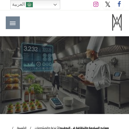
لتخطي
العربية
لى
لمحتوى
M A hotels | إم ايه هوتيلز
الموقع الأول للعاملين في الفنادق في العالم العربي
معايير السلامة والنظافة في البوفيه
الأغذية والمشروبات
الرئيسية