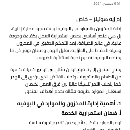
نُشر
6 ديسمبر، 2024
في
إم إيه هوتيلز – خاص
إدارة المخزون والموارد في البوفيه ليست مجرد عملية إدارية،
بل هي عنصر أساسي يضمن استمرارية العمل بكفاءة وجودة
عالية. في عالم الضيافة، يُعد التحكم الدقيق في المخزون
وسيلة للحفاظ على الطزاجة، تقليل الهدر، وضمان توفر كل ما
يحتاجه البوفيه لتقديم تجربة استثنائية للضيوف.
يحتاج الفندق إلى تحقيق توازن مثالي بين توفير كميات كافية
من الطعام والمشروبات وتجنب الفائض الذي يؤدي إلى الهدر.
كما يتطلب الأمر تنسيقًا عاليًا بين فرق العمل لضمان
استغلال الموارد بطريقة فعّالة تخدم أهداف الفندق.
1. أهمية إدارة المخزون والموارد في البوفيه
أ. ضمان استمرارية الخدمة
توفر الموارد بشكل دائم يضمن تقديم تجربة سلسة
للضيوف دون انقطاع.