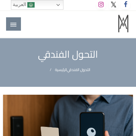
لتخطي
العربية
لى
لمحتوى
M A hotels | إم ايه هوتيلز
الموقع الأول للعاملين في الفنادق في العالم العربي
التحول الفندقي
التحول الفندقي
الرئيسية