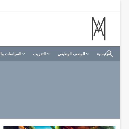
لتخطي
لى
لمحتوى
الموقع الأول للعاملين في الفنادق في العالم العربي
M A hotels | إم ايه هوتيلز
الرئيسية
الوصف الوظيفي
التدريب
السياسات وال