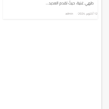
طهي غنية، حيثُ تقدم العديد…
نُشر
12 أكتوبر، 2024
admin
في