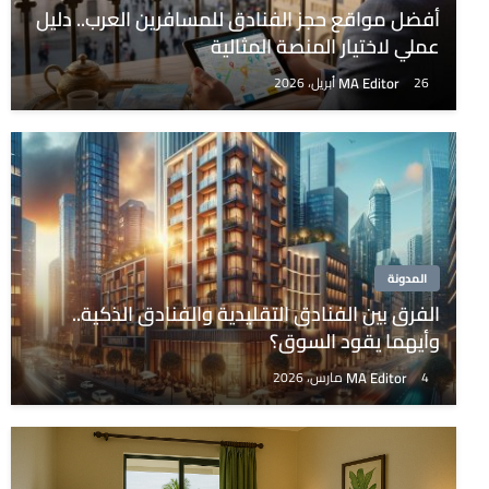
أفضل مواقع حجز الفنادق للمسافرين العرب.. دليل
عملي لاختيار المنصة المثالية
MA Editor
26 أبريل، 2026
المدونة
الفرق بين الفنادق التقليدية والفنادق الذكية..
وأيهما يقود السوق؟
MA Editor
4 مارس، 2026