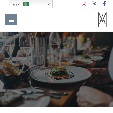
لتخطي
العربية
لى
لمحتوى
M A hotels | إم ايه هوتيلز
الموقع الأول للعاملين في الفنادق في العالم العربي