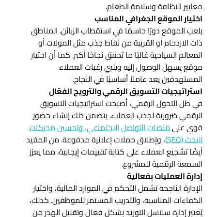
معايير النظافة وسلامة الطعام.
اختيار الموقع الجغرافي المناسب
يلعب الموقع دورًا حاسمًا في استقطاب الزبائن. المناطق
ذات الازدحام أو القريبة من نقاط جذب مثل المولات أو
المعالم السياحية غالبًا ما تحقق نجاحًا أكبر. كما أن اختيار
موقع يسهل الوصول إليه ويلبي رغبات العملاء
المستهدفين يعد عاملاً أساسيًا في النجاح.
استراتيجيات التسويق الرقمي والترويج الفعّال
في ظل التحول الرقمي، أصبحت استراتيجيات التسويق
الرقمي ضرورية لجذب العملاء. يتضمن ذلك إنشاء حضور
قوي على
منصات التواصل الاجتماعي، وتحسين محركات
البحث (SEO)
، وإطلاق حملات إعلانية مدفوعة. من المفيد
أيضًا تشجيع العملاء على كتابة تقييمات إيجابية، مما يعزز
السمعة الرقمية للمشروع.
إدارة العمليات بفعالية
الإدارة الناجحة تشمل التحكم في الموارد المالية، واختيار
الكفاءات المناسبة، والتدريب المستمر للموظفين. كذلك،
يُعتبر إدارة سلاسل التوريد بشكل فعال وتقليل الهدر من