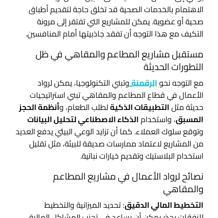
الاهتمام بالخدمات الصحية قد تخلق حاجة لتقديم أطباق
صحية أو عضوية. يمكن للمشاريع التي تفتقر إلى مرونة
التكيف مع هذا التوجه أن تفقد جاذبيتها أمام المنافسين.
مستقبل مشاريع المطاعم والمقاهي في ظل
التطورات الحديثة
مع التوجه نحو
الرقمنة
وتبني التكنولوجيا، يمكن لرواد
الأعمال في قطاع المطاعم والمقاهي تبني استراتيجيات
حديثة مثل
التطبيقات الذكية
لطلب الطعام، و
أنظمة الحجز
المسبق
، واستخدام
الذكاء الاصطناعي لتحليل البيانات
وتوقع سلوك العملاء. كما أن تزايد الوعي البيئي يدفع العديد
من المشاريع لاعتماد ممارسات صديقة للبيئة، مثل تقليل
استخدام البلاستيك وتقديم خيارات نباتية.
نصائح لرواد الأعمال في مشاريع المطاعم
والمقاهي
التخطيط المالي الدقيق
: تحديد الميزانية والتخطيط
للنفقات بحذر يمكن أن يساعد في تجنب المشاكل المالية