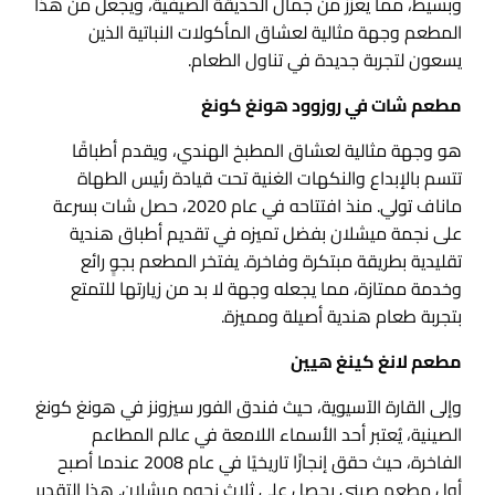
وبسيط، مما يعزز من جمال الحديقة الصيفية، ويجعل من هذا
المطعم وجهة مثالية لعشاق المأكولات النباتية الذين
يسعون لتجربة جديدة في تناول الطعام.
مطعم شات في روزوود هونغ كونغ
هو وجهة مثالية لعشاق المطبخ الهندي، ويقدم أطباقًا
تتسم بالإبداع والنكهات الغنية تحت قيادة رئيس الطهاة
ماناف تولي. منذ افتتاحه في عام 2020، حصل شات بسرعة
على نجمة ميشلان بفضل تميزه في تقديم أطباق هندية
تقليدية بطريقة مبتكرة وفاخرة. يفتخر المطعم بجوٍ رائع
وخدمة ممتازة، مما يجعله وجهة لا بد من زيارتها للتمتع
بتجربة طعام هندية أصيلة ومميزة.
مطعم لانغ كينغ هيين
وإلى القارة الآسيوية، حيث فندق الفور سيزونز في هونغ كونغ
الصينية، يُعتبر أحد الأسماء اللامعة في عالم المطاعم
الفاخرة، حيث حقق إنجازًا تاريخيًا في عام 2008 عندما أصبح
أول مطعم صيني يحصل على ثلاث نجوم ميشلان. هذا التقدير