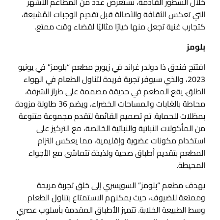
خلال السطور القادمة، نستعرض عدد من المطاعم الأشهر
التي تعكس الثقافة والأصالة قبل تقديم الوجبات المُشبعة،
كتجارب غنية تجعل منها خيارًا مثاليًا لقضاء وقت ممتع.
بلومز
افتتح فندق ذا دولدر غراند في زيورخ مطعم “بلومز” في يونيو
2023، والذي سيوفر تجربة فريدة لتناول الطعام في الهواء
الطلق. يقع المطعم في حديقة مصممة على طراز الشرفة،
محاطة بالغابات والمساحات الخضراء، ويضم 36 طاولة مزودة
بمظلات للحماية. تم تصميم القائمة لتقدم مجموعة متنوعة
من المأكولات النباتية والنباتية الخالصة، مع التركيز على
استخدام مكونات عضوية وإقليمية، مما يعكس التزام
المطعم بتقديم أطباق صحية ولذيذة تتماشى مع الأجواء
المحيطة.
يهدف مطعم “بلومز” السويسري إلى خلق تجربة مريحة
وممتعة للضيوف، حيث يمكنهم الاستمتاع بتناول الطعام
وسط الطبيعة الخلابة. تتميز الأطباق المقدمة بأسلوب عصري