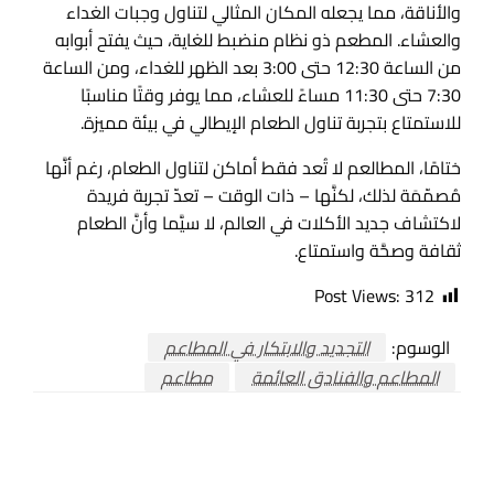
والأناقة، مما يجعله المكان المثالي لتناول وجبات الغداء
والعشاء. المطعم ذو نظام منضبط للغاية، حيث يفتح أبوابه
من الساعة 12:30 حتى 3:00 بعد الظهر للغداء، ومن الساعة
7:30 حتى 11:30 مساءً للعشاء، مما يوفر وقتًا مناسبًا
للاستمتاع بتجربة تناول الطعام الإيطالي في بيئة مميزة.
ختامًا، المطالعم لا تُعد فقط أماكن لتناول الطعام، رغم أنَّها
مُصمّمَة لذلك، لكنَّها – ذات الوقت – تعدّ تجربة فريدة
لاكتشاف جديد الأكلات في العالم، لا سيَّما وأنَّ الطعام
ثقافة وصحَّة واستمتاع.
Post Views:
312
الوسوم:
التجديد والابتكار في المطاعم
المطاعم والفنادق العائمة
مطاعم
اترك ردا