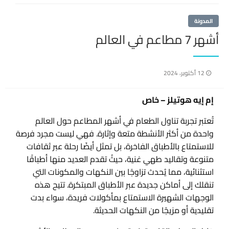
المدونة
أشهر 7 مطاعم في العالم
نُشر
12 أكتوبر، 2024
في
إم إيه هوتيلز – خاص
تُعتبر تجربة تناول الطعام في أشهر المطاعم حول العالم
واحدة من أكثر الأنشطة متعة وإثارة. فهي ليست مجرد فرصة
للاستمتاع بالأطباق الفاخرة، بل تمثل أيضًا رحلة عبر ثقافات
متنوعة وتقاليد طهي غنية، حيثُ تقدم العديد منها أطباقًا
استثنائية، مما يُحدث تزاوجًا بين النكهات والمكونات التي
تنقلك إلى أماكن جديدة عبر الأطباق المبتكرة. تتيح هذه
الوجهات الشهيرة الاستمتاع بمأكولات فريدة، سواء بدت
تقليدية أو مزيجًا من النكهات الحديثة.