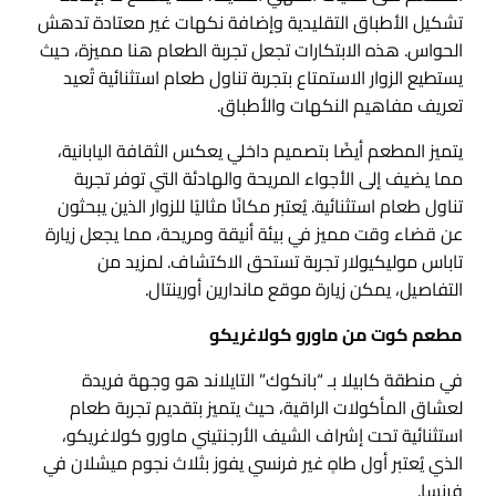
تشكيل الأطباق التقليدية وإضافة نكهات غير معتادة تدهش
الحواس. هذه الابتكارات تجعل تجربة الطعام هنا مميزة، حيث
يستطيع الزوار الاستمتاع بتجربة تناول طعام استثنائية تُعيد
تعريف مفاهيم النكهات والأطباق.
يتميز المطعم أيضًا بتصميم داخلي يعكس الثقافة اليابانية،
مما يضيف إلى الأجواء المريحة والهادئة التي توفر تجربة
تناول طعام استثنائية. يُعتبر مكانًا مثاليًا للزوار الذين يبحثون
عن قضاء وقت مميز في بيئة أنيقة ومريحة، مما يجعل زيارة
تاباس موليكيولار تجربة تستحق الاكتشاف. لمزيد من
التفاصيل، يمكن زيارة موقع ماندارين أورينتال.
مطعم كوت من ماورو كولاغريكو
في منطقة كابيلا بـ “بانكوك” التايلاند هو وجهة فريدة
لعشاق المأكولات الراقية، حيث يتميز بتقديم تجربة طعام
استثنائية تحت إشراف الشيف الأرجنتيني ماورو كولاغريكو،
الذي يُعتبر أول طاهٍ غير فرنسي يفوز بثلاث نجوم ميشلان في
فرنسا.