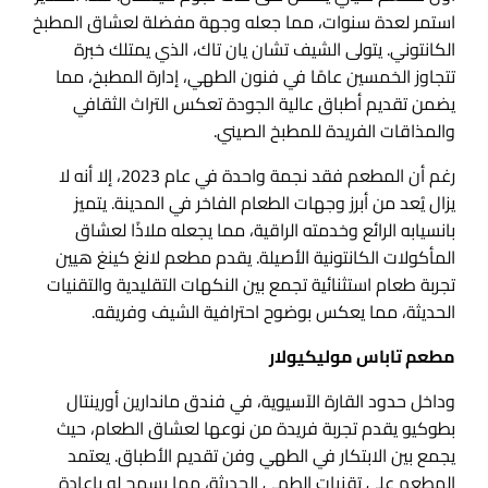
استمر لعدة سنوات، مما جعله وجهة مفضلة لعشاق المطبخ
الكانتوني. يتولى الشيف تشان يان تاك، الذي يمتلك خبرة
تتجاوز الخمسين عامًا في فنون الطهي، إدارة المطبخ، مما
يضمن تقديم أطباق عالية الجودة تعكس التراث الثقافي
والمذاقات الفريدة للمطبخ الصيني.
رغم أن المطعم فقد نجمة واحدة في عام 2023، إلا أنه لا
يزال يُعد من أبرز وجهات الطعام الفاخر في المدينة. يتميز
بانسيابه الرائع وخدمته الراقية، مما يجعله ملاذًا لعشاق
المأكولات الكانتونية الأصيلة. يقدم مطعم لانغ كينغ هيين
تجربة طعام استثنائية تجمع بين النكهات التقليدية والتقنيات
الحديثة، مما يعكس بوضوح احترافية الشيف وفريقه.
مطعم تاباس موليكيولار
وداخل حدود القارة الآسيوية، في فندق ماندارين أورينتال
بطوكيو يقدم تجربة فريدة من نوعها لعشاق الطعام، حيث
يجمع بين الابتكار في الطهي وفن تقديم الأطباق. يعتمد
المطعم على تقنيات الطهي الحديثة، مما يسمح له بإعادة