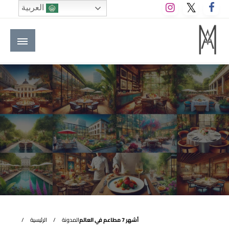
لتخطي
العربية
لى
لمحتوى
M A hotels | إم ايه هوتيلز
الموقع الأول للعاملين في الفنادق في العالم العربي
أشهر 7 مطاعم في العالم
المدونة
الرئيسية