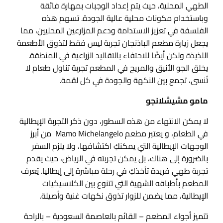
الطهي المحلية، حيث يتم إعداد الوجبات بمهارة فائقة
وباستخدام مكونات محلية عالية الجودة. تسهم هذه
الفلسفة في تعزيز الاستدامة ودعم المزارعين المحليين، مما
يجعل زيارة مطعم الباذنجان تجربة ليس فقط لتذوق الأطعمة
اللذيذة ولكن أيضًا للاحتفاء بالتقاليد الزراعية في المنطقة.
يخلق الجو الأنيق والمريح في المطعم تجربة تناول طعام لا
تُنسى، تجمع بين النكهة والجودة في كل لقمة.
مامو مشيشلانجو
لا يمكن الانتهاء من هذه السطور، دون ذكر التجربة الإيطالية
في الطعام، و يعتبر مطعم Mamo Michelangelo من أبرز
الوجهات الإيطالية التي يمكنكِ اكتشافها، ولا يلزم السفر
بالضرورة إلى هناك، بل يمكن تجربته في الرياض، حيث يقدم
تجربة طهي فريدة تأخذكِ في رحلة مباشرة إلى إيطاليا. يُعرف
المطعم بأطباقه الشهية التي تتنوع بين الكلاسيكيات
الإيطالية، مما يضمن للزوار تذوق نكهات غنية وأصيلة.
تتميز أجواء المطعم – القائم بالعاصمة السعودية – بالراحة