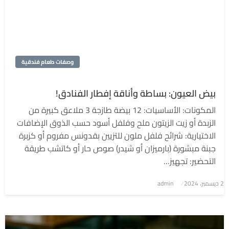
وصفات طعام فندقية
بيض العيون: بساطة وأناقة إفطار الفنادق!
المكونات: الأساسيات: 12 بيضة طازجة 3 ملاعق كبيرة من
الزبدة أو زيت الزيتون ملح وفلفل أسود حسب الذوق الإضافات
الاختيارية: شرائح فلفل ملون للتزيين بقدونس مفروم أو كزبرة
جبنة مبشورة (بارميزان أو شيدر) صوص حار أو كاتشب طريقة
التحضير: تجهيز…
2 ديسمبر، 2024
نُشر
admin
في