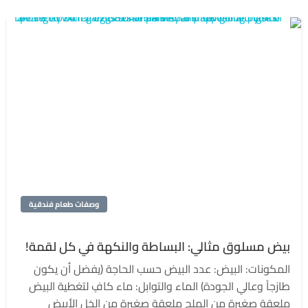
وصفات طعام فندقية
بيض مسلوق مثالي: البساطة والنكهة في كل لقمة!
المكونات: البيض: عدد البيض حسب الحاجة (يفضل أن يكون
طازجاً وعالي الجودة) الماء والتوابل: ماء كافٍ لتغطية البيض
ملعقة صغيرة من الملح ملعقة صغيرة من الخل الأبيض