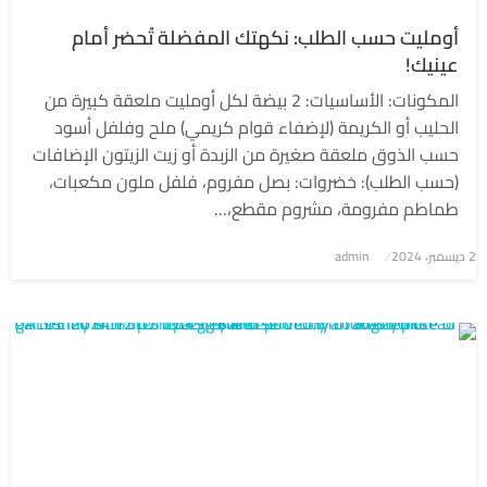
أومليت حسب الطلب: نكهتك المفضلة تُحضر أمام
عينيك!
المكونات: الأساسيات: 2 بيضة لكل أومليت ملعقة كبيرة من
الحليب أو الكريمة (لإضفاء قوام كريمي) ملح وفلفل أسود
حسب الذوق ملعقة صغيرة من الزبدة أو زيت الزيتون الإضافات
(حسب الطلب): خضروات: بصل مفروم، فلفل ملون مكعبات،
طماطم مفرومة، مشروم مقطع،…
2 ديسمبر، 2024
نُشر
admin
في