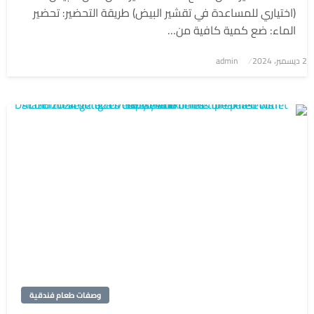
(اختياري للمساعدة في تقشير البيض) طريقة التحضير: تحضير
الماء: ضع كمية كافية من…
2 ديسمبر، 2024
نُشر
admin
في
وصفات طعام فندقية