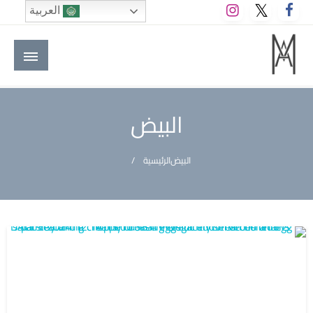
لتخطي
العربية
لى
لمحتوى
M A hotels | إم ايه هوتيلز
الموقع الأول للعاملين في الفنادق في العالم العربي
البيض
البيض
الرئيسية