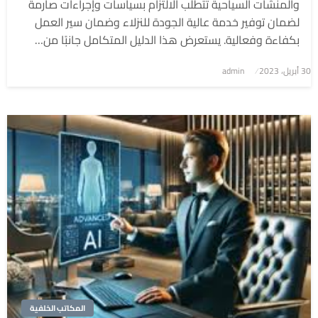
والمنشآت السياحية تتطلب الالتزام بسياسات وإجراءات صارمة
لضمان توفير خدمة عالية الجودة للنزلاء وضمان سير العمل
بكفاءة وفعالية. يستعرض هذا الدليل المتكامل جانبًا من…
نُشر
30 أبريل، 2023
admin
في
المكاتب الخلفية