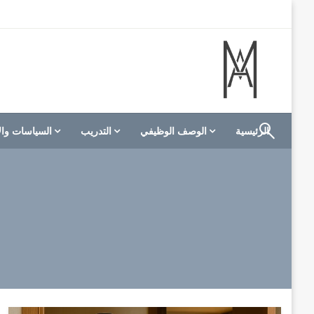
لتخطي
لى
لمحتوى
الموقع الأول للعاملين في الفنادق في العالم العربي
M A hotels | إم ايه هوتيلز
الرئيسية
الوصف الوظيفي
التدريب
السياسات وال