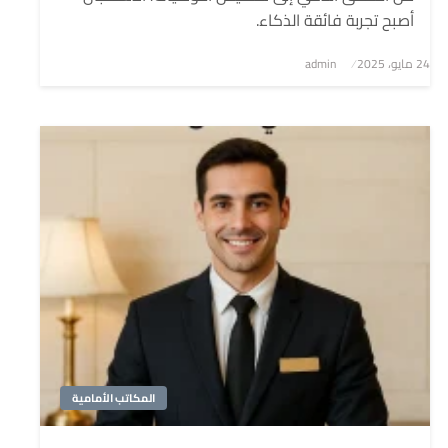
أصبح تجربة فائقة الذكاء.
نُشر
24 مايو، 2025
admin
في
المكاتب الأمامية