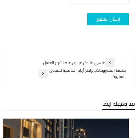
تصفّح
ما هي فنادق مرسى علم لشهر العسل
المقالة
المقالات
بضغط المصروفات.. تراجع أرباح العالمية للفنادق
السابقة
المقالة
السنوية
التالية
قد يعجبك ايضًا