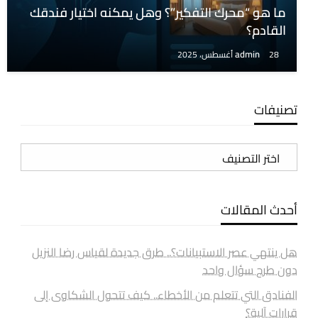
ما هو “محرك التفكير”؟ وهل يمكنه اختيار فندقك
القادم؟
admin
28 أغسطس، 2025
تصنيفات
تصنيفات
أحدث المقالات
هل ينتهي عصر الاستبيانات؟.. طرق جديدة لقياس رضا النزيل
دون طرح سؤال واحد
الفنادق التي تتعلم من الأخطاء.. كيف تتحول الشكاوى إلى
قرارات آلية؟