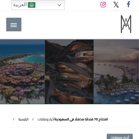
لتخطي
العربية
لى
لمحتوى
M A hotels | إم ايه هوتيلز
الموقع الأول للعاملين في الفنادق في العالم العربي
افتتاح 70 فندقًا مذهلًا في السعودية
أخبار وملفات
الرئيسية
أخبار وملفات