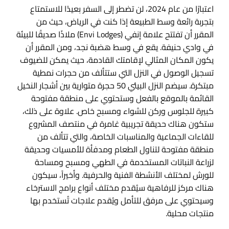
اعتبارًا من عام 2024، لن تضطر إلى السفر بعيدًا للاستمتاع
بتجربة رائعة وسط الطبيعة إذا كنت في الرياض، حيث من
المقرر أن تفتتح علامة إنفي (Envi Lodges) ملاذًا صديقًا للبيئة
في وادي حنيفة. يقع في وسط هضبة نجد، ومن المقرر أن
يكون المكان المثالي لإقامتك القادمة، حيث يمكن للضيوف
تسجيل الوصول في النزل التي ستتألف من حجرات نمطية
مبتكرة. سيضم النزل البيئي 50 حجرة متوارية بين أشجار النخيل
القائمة بالموقع بالفعل وستحتوي على منطقة مفتوحة
كبيرة للجلوس وركن للشواء ومسبح خاص. علاوة على ذلك،
ستكون هناك حديقة تجريبية غامرة في منتصف المشروع
للقاءات الجماعية والمناسبات الخاصة، والتي تتألف من
منطقة مفتوحة لتناول الطعام ومدفأة للأمسيات وحديقة
لزراعة النباتات المستخدمة في الطهي ومسبح ومساحة
للورش لمختلف الأنشطة الفنية والحرفية. وأخيراً، سيكون
هناك مركز للرفاهية سيُقدم مختلف أنواع برامج الاسترخاء
وسيحتوي على مرفق للتأمل ويُقدم علاجات تُستخدم بها
منتجات محلية.