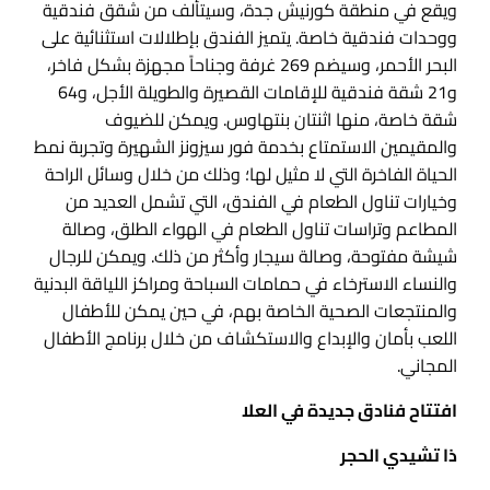
ويقع في منطقة كورنيش جدة، وسيتألف من شقق فندقية
ووحدات فندقية خاصة. يتميز الفندق بإطلالات استثنائية على
البحر الأحمر، وسيضم 269 غرفة وجناحاً مجهزة بشكل فاخر،
و21 شقة فندقية للإقامات القصيرة والطويلة الأجل، و64
شقة خاصة، منها اثنتان بنتهاوس. ويمكن للضيوف
والمقيمين الاستمتاع بخدمة فور سيزونز الشهيرة وتجربة نمط
الحياة الفاخرة التي لا مثيل لها؛ وذلك من خلال وسائل الراحة
وخيارات تناول الطعام في الفندق، التي تشمل العديد من
المطاعم وتراسات تناول الطعام في الهواء الطلق، وصالة
شيشة مفتوحة، وصالة سيجار وأكثر من ذلك. ويمكن للرجال
والنساء الاسترخاء في حمامات السباحة ومراكز اللياقة البدنية
والمنتجعات الصحية الخاصة بهم، في حين يمكن للأطفال
اللعب بأمان والإبداع والاستكشاف من خلال برنامج الأطفال
المجاني.
افتتاح فنادق جديدة في العلا
ذا تشيدي الحجر