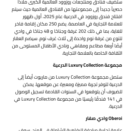
ستضيف فنادق ومنتجعات روزوود العالمية الكبرى ملاذاً
حصرياً جديداً إلى مجموعتها من الفنادق العالمية حيث سيتم
افتتاح فندق روزوود في الدرعية عام 2025، أول ظهور
للعلامة التجارية في العاصمة. يضم 250 مكان إقامة فاخر
للغاية، بما في ذلك 202 غرفة وجناحًا و 48 جناحًا في وادي
تتنوع من غرفة نوم واحدة إلى ثلاث غرف نوم. سيضم العقار
أيضًا أربعة مطاعم ومقاهي ونادي الأطفال المستوحى من
الثقافة الخاصة بالعلامة التجارية.
مجموعة Luxury Collection الدرعية
ستصل مجموعة Luxury Collection من ماريوت أيضاً إلى
الدرعية لتوفر تجربة مميزة ومعبرة عن موقعها. يمكن
للضيوف أن يتوقعوا في السنوات القادمة تسجيل الوصول
في 141 فندقًا رئيسيًا من مجموعة Luxury Collection في
الدرعية.
Oberoi وادي صفار
علامة تجارية مرادفة للرفاهية الشاملة في الهند، سوف