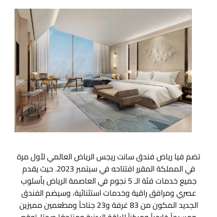
تضم فيا رياض فندق سانت ريجس الرياض العالمي لأول مرة
في المملكة المقرر افتتاحه في سبتمبر 2023. حيث يقدم
جميع خدمات فئة الـ 5 نجوم في العاصمة الرياض بأسلوب
عصري ومرافق راقية وخدمات استثنائية، وسيضم الفندق
الجديد المكون من 83 غرفة و23 جناحاً ومطعمين مميزين
ومسبحاً خارجياً ومركزاً للياقة البدنية ومنتجعًا صحيًا. توقع