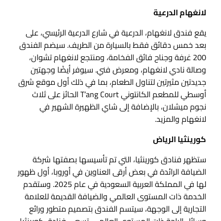
لانغهام الدرعية
يقع فندق لانغهام، الدرعية في شارع الدرعية الرئيسي، على
بعد خمس دقائق فقط بالسيارة من الطريف. سيضم الفندق
200 غرفة وجناح فائق الفخامة، ومنتجع لانغهام تشوان،
وصالة نادي لانغهام، ومعرض فني. سيوفر أيضًا وجهتين
جديدتين مثيرتين لتناول الطعام، بما في ذلك أول موقع شرق
أوسطي للمطعم الكانتوني T’ang Court الحائز على ثلاث
نجوم ميشلان، بالإضافة إلى شاي الظهيرة الشهير في
لانغهام والمزيد.
كورينثيا الرياض
ستظهر فنادق كورينثيا، التي تم تأسيسها بصفتها شركة
الضيافة الرائدة في بعض أرقى العناوين في أوروبا، أول ظهور
لها في المملكة العربية السعودية في عام 2025. وستقدم
الخدمة ذات المستوى العالمي والضيافة القديمة للعلامة
التجارية إلى الوجهة، سيتسم الفندق بتصميم متطور ورائع