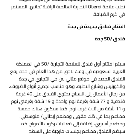
تجلب علامة Oberoi التجارية العالمية الراقية تفانيها المستمر
في كرم الضيافة.
افتتاح فنادق جديدة في جدة
فندق /SO جدة
سيتم افتتاح أول فندق للعلامة التجارية /SO في المملكة
العربية السعودية في وقت لاحق من هذا العام في جدة. يقع
الفندق الجديد في موقع مثالي بين حي التجاري في جدة
والكورنيش وشارع التحلية، وهو مناسب لجميع أنواع الضيوف،
من رجال الأعمال إلى السياح. يحتوي الفندق على 40 غرفة
فندقية و 77 شقة بغرفة نوم واحدة و 19 شقة بغرفتي نوم
و 11 شقة من ثلاث غرف نوم. كما سيكون هناك خمسة
مطاعم بما في ذلك مقهى ومطعم إيطالي/ متوسطي،
ومطعم آسيوي، إضافة إلى فعاليات ركوب الأمواج. كما
سيضم الفندق مطاعم بجلسات خارجية على السطح