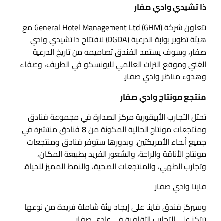
ذا تشيدي وادي صفار
تتعاون شركة General Hotel Management Ltd (GHM) مع
هيئة تطوير بوابة الدرعية (DGDA) لافتتاح ذا تشيدي وادي
صفار، وسوف يستمد الفندق تصاميمه من تاريخ الدرعية
الغني وموقع التراث العالمي لليونسكو في الطريف، وصفاء
وهدوء مناظر وادي صفار.
منتجع مونتاج وادي صفار
تحتل التجارب الأبيقورية مركز الصدارة في مجموعة فنادق
ومنتجعات مونتاج الحالية المكونة من 8 فنادق منتشرة في
جميع أنحاء الأمريكتين. وبدورها ستوفر فنادق ومنتجعات
مونتاج الأناقة والراحة، والشعور الفريد بطبيعة المكان،
وتجارب الطهي، والمنتجعات الصحية، والنمط المميز للحياة.
فاينا وادي صفار
وسيركز فندق فاينا على إيجاد بيئة شاملة فريدة من نوعها
ترتكز على التجارب الثقافية في وادي صفار.