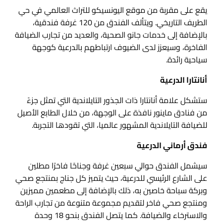
يقع على مقربة من موقع اليونسيكو للتراث العالمي في حي
الطريف التاريخي. ويتألف الفندق من 120 غرفة فندقية،
بالإضافة إلى خدمات جانو الصحية، والعديد من تجارب الضيافة
الفاخرة، وسيعزز لدى الضيوف ارتباطهم بالدرعية كوجهة
سياحية رائدة.
أنانتارا الدرعية
ستشكل علامة أنانتارا ذات الجذور التايلاندية التي تمثل جزءً
من فنادق ماينور نافذة على الوجهة، من خلال الطابع الأصيل
للضيافة التايلاندية المشهور عالميا، التي تقودها التجربة.
فندق أرماني الدرعية
سيشمل الفندق حوالي سبعين غرفة وجناحًا فاخرًا مطلين
على الشارع الرئيسي للدرعية، حيث يتميز كل جناج بمنتجع صحي
وبركة سباحة خاصين به، ذلك بالإضافة إلى مطعمين مميزين
ومنتجع صحي فاخر لتقديم مجموعة متنوعة من تجارب الراحة
والاسترخاء والضيافة. كما يتصل الفندق بنحو 18 وحدة