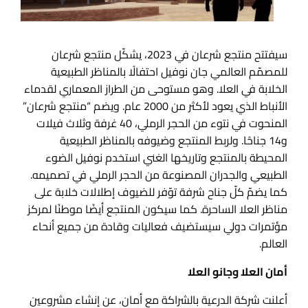
سيفتتح منتجع شرعان في 2023، يشكّل منتجع شرعان
للمصمّم العالمي جان نوفيل احتفالًا بالمناظر الطبيعية
الخلابة في العلا. وهو مستوحى من الطراز المعماري لقدماء
الأنباط الذي يعود لأكثر من 2000 عام. ويضم “منتجع شرعان”
المنحوت في نتوء من الحجر الرملي، 40 غرفة وثلاث فيلات
و14 جناحًا. ولربط المنتجع وضيوفه بالمناظر الطبيعية
المحيطة بالمنتجع وتاريخها الغني استخدم نوفيل الضوء
الطبيعي والجدران المصنوعة من الحجر الرملي في تصميمه.
كما يضمّ كلّ جناح شرفة توّفر للضيوف إطلالات خلابة على
مناظر العلا الساحرة. كما سيكون المنتجع أيضًا موطنًا لمركز
مؤتمرات دولي سيستضيف فعاليات وقادة من جميع أنحاء
العالم.
أمان العلا وجانو العلا
أعلنت شركة الدرعية بالشراكة مع أمان، عن إنشاء مشروعين