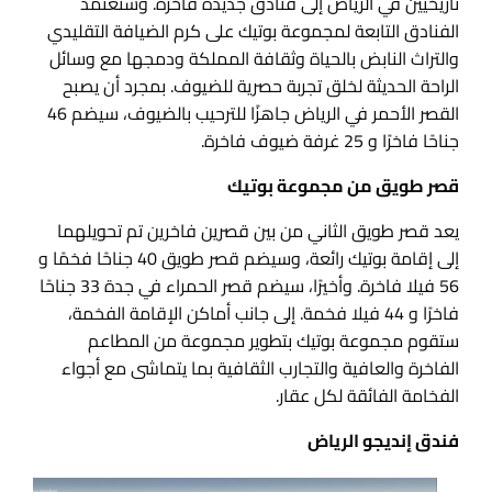
تاريخيين في الرياض إلى فنادق جديدة فاخرة. وستعتمد
الفنادق التابعة لمجموعة بوتيك على كرم الضيافة التقليدي
والتراث النابض بالحياة وثقافة المملكة ودمجها مع وسائل
الراحة الحديثة لخلق تجربة حصرية للضيوف. بمجرد أن يصبح
القصر الأحمر في الرياض جاهزًا للترحيب بالضيوف، سيضم 46
جناحًا فاخرًا و 25 غرفة ضيوف فاخرة.
قصر طويق من مجموعة بوتيك
يعد قصر طويق الثاني من بين قصرين فاخرين تم تحويلهما
إلى إقامة بوتيك رائعة، وسيضم قصر طويق 40 جناحًا فخمًا و
56 فيلا فاخرة. وأخيرًا، سيضم قصر الحمراء في جدة 33 جناحًا
فاخرًا و 44 فيلا فخمة. إلى جانب أماكن الإقامة الفخمة،
ستقوم مجموعة بوتيك بتطوير مجموعة من المطاعم
الفاخرة والعافية والتجارب الثقافية بما يتماشى مع أجواء
الفخامة الفائقة لكل عقار.
فندق إنديجو الرياض