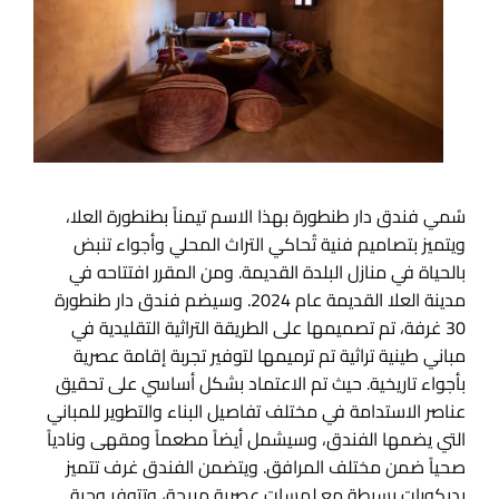
سُمي فندق دار طنطورة بهذا الاسم تيمناً بطنطورة العلا،
ويتميز بتصاميم فنية تُحاكي التراث المحلي وأجواء تنبض
بالحياة في منازل البلدة القديمة. ومن المقرر افتتاحه في
مدينة العلا القديمة عام 2024. وسيضم فندق دار طنطورة
30 غرفة، تم تصميمها على الطريقة التراثية التقليدية في
مباني طينية تراثية تم ترميمها لتوفير تجربة إقامة عصرية
بأجواء تاريخية. حيث تم الاعتماد بشكل أساسي على تحقيق
عناصر الاستدامة في مختلف تفاصيل البناء والتطوير للمباني
التي يضمها الفندق، وسيشمل أيضاً مطعماً ومقهى ونادياً
صحياً ضمن مختلف المرافق. ويتضمن الفندق غرف تتميز
بديكورات بسيطة مع لمسات عصرية مريحة، وتتوفر وجبة