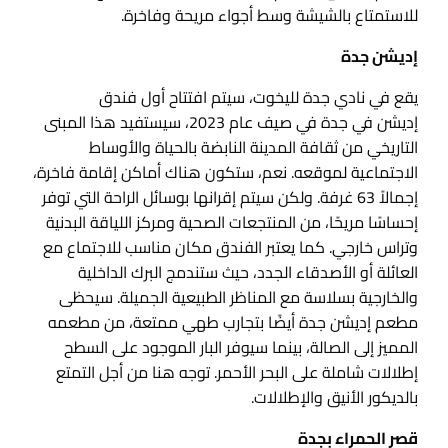
للاستمتاع بالشيشة وسط أجواء مريحة وفاخرة.
إديشن جدة
يقع في نادي جدة لليخوت، سيتم افتتاح أول فندق
إديشن في جدة في صيف عام 2023، سيستفيد هذا المبنى
التاريخي من ثقافة المدينة النابضة بالحياة والأوساط
الاجتماعية لموقعه. نعم، ستكون هناك أماكن إقامة فاخرة،
إجمالاً 63 غرفة. ولكن سيتم إقرانها بوسائل الراحة التي توفر
إحساسًا مريحًا، من المنتجعات الصحية ومركز اللياقة البدنية
وتراس خارجي. كما يعتبر الفندق مكان مناسب للاجتماع مع
العائلة أو الأصدقاء الجدد، حيث ستندمج البرك الداخلية
والخارجية بسلاسة مع المناظر الطبيعية الجميلة. سيحظى
مطعم إديشن جدة أيضًا بتجارب طهي ممتعة، من مطعمه
المميز إلى الصالة، بينما سيوفر البار الموجود على السطح
إطلالات شاملة على البحر الأحمر. توجه هنا من أجل التمتع
بالديكور الأنيق والإطلالات.
قصر الحمراء بجدة