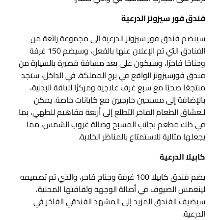
فندق فور سيزونز الدرعية
سينضم فندق فور سيزونز الدرعية إلى مجموعة رائعة من
الفنادق التي تم الإعلان عنها بالفعل، وسيضم 150 غرفة
وجناحًا فاخرًا، وسيكون على بعد مسافة قصيرة بالسيارة من
فندق فورسيزونز الواقع في برج المملكة. في الداخل، ستجد
منتجعًا صحيًا مع سبع غرف علاجية ومركزًا للياقة البدنية،
بالإضافة إلى مسبحين خارجيين مع كابانات خاصة. يمكن
لـعشاق الطعام الفاخر التطلع إلى أربعة مفاهيم للطهي، بما
في ذلك مطعم بجانب المسبح وصالة غروب الشمس، مما
يجعلها مثالية للاستمتاع بالمناظر الخلابة.
كابيلا الدرعية
يضم فندق كابيلا 100 غرفة وجناح فاخر، والذي تم تصميمه
لينغمس الضيوف في أصالة الوجهة وثقافتها المحلية،
سيضيف الفندق المزيد إلى المشهد الفندقي الفاخر في
الدرعية.