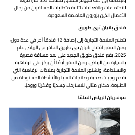
بالإضافة إلى ذلك سيوفر الفندق مساحة 353 مترًا مربعًا
للاجتماعات والفعاليات لتلبية متطلبات المسافرين من رجال
الأعمال الذين يزورون العاصمة السعودية.
فندق بانيان تري طويق
تتطلع العلامة التجارية إلى إضافة 12 فندقاً آخر في عدة دول،
ومن المقرر افتتاح بانيان تري طويق الفاخر في الرياض عام
2025. يقع فندق طويق الجديد على بعد مسافة قصيرة
بالسيارة من الرياض، ومن المقرر أيضًا أن يركز على الرفاهية
والاستدامة، وتشتهر العلامة التجارية بملاذات الرفاهية التي
تقدم وجبات صحية وعلاجات السبا والأنشطة المستوحاة من
الطبيعة. مكان مثالي للاسترخاء جسديًا وفكريًا وروحيًا.
موندريان الرياض الملقا