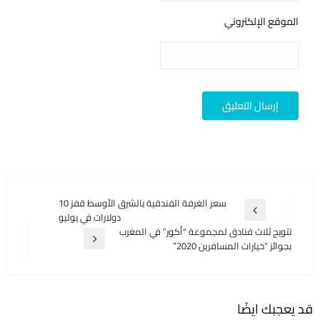
الموقع الإلكتروني
تصفّح
سعر الغرفة الفندقية بالشرق الأوسط قفز 10
المقالة
دولارات في يوليو
المقالات
السابقة
تتويج ثلاث فنادق لمجموعة “أكور” في المغرب
المقالة
بجوائز “خيارات المسافرين 2020”
التالية
قد يعجبك ايضًا