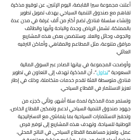
أعلنت مجموعة سيرا القابضة، اليوم الإثنين، عن توقيع مذكرة
تفاهم مع صندوق التنمية السياحي بهدف تمويل تطوير
وإنشاء سلسلة فنادق تضم أكثر من ألف غرفة في مدن عدة
بالمملكة، تشمل الرياض وجدة والباحة وأبها والطائف
والجوف وحائل والعلا. وستتضمن بعض هذه المشاريع
مرافق متنوعة، مثل المطاعم والمقاهي وأماكن الترفيه
العائلي.
وأوضحت المجموعة في بيانها الصادر عبر السوق المالية
السعودية “
تداول
“، أن المذكرة تهدف إلى التعاون في تطوير
فنادق متوسطة الفئة تقدم خدمات متكاملة، وذلك في إطار
تعزيز الاستثمار في القطاع السياحي.
وتستمر مدة المذكرة لمدة ستة أشهر، وتأتي كجزء من
جهود صندوق التنمية السياحي لدعم وتمكين القطاع الخاص،
وتحفيز الاستثمارات السياحية بما يتماشى مع الاستراتيجية
الوطنية للسياحة. وتهدف هذه المشاريع إلى توفير فرص
عمل، وتعزيز مساهمة القطاع السياحي في الناتج المحلي،
وزيادة أعداد الزوار من خلال مشاريع مبتكرة ومتنوعة في