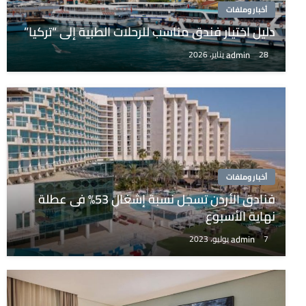
أخبار وملفات
دليل اختيار فندق مناسب للرحلات الطبية إلى “تركيا”
admin
28 يناير، 2026
أخبار وملفات
فنادق الأردن تسجل نسبة إشغال 53% فى عطلة
نهاية الأسبوع
admin
7 يوليو، 2023