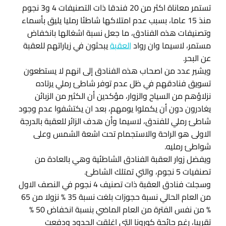
تستمر معاناة اكثر من 20 فندقا ذات التصنيفات 4 و3 نجوم
منذ 15 عاما، بسبب عدم امتلاكها شاطئا رمليا يليق بأسماء
وتصنيفات هذه الفنادق، ما جعل نسبة اشغالها بانخفاض
مستمر، لاسيما وان رواد
العقبة
يبحثون في زياراتهم للعقبة
عن البحر.
ويشير عدد من اصحاب هذه الفنادق إلى انهم لا يستطعون
تسويق فنادقهم في ظل عدم توفر شاطئ رملي يرتاده
نزلاؤهم من السياح والزوار، مؤكدين أن الكثير من الزبائن
يغادرون دون أن يكملوا يومهم، بعد ان يكتشفوا عدم وجود
شاطئ رملي للفندق، لاسيما وأن هدف الزائر للعقبة بالدرجة
الاولى هو الراحة والاستجمام تحت اشعة الشمس وعلى
شواطئ رمليه.
ويفضل زوار العقبة الفنادق الشاطئية وهي بالعادة من
تصنفيات 5 نجوم، والتي تمتلك الشاطئ.
وسجلت فنادق العقبة ذات تصنيف 4 نجوم في النصف الاول
من العام الحالي نسبة حجوزات بلغت نسبة 35 % نزولا من 65
% من نفس الفترة من العام الماضي بنسبة انخفاض 50 %
تقريبا، رغم جائحة كورونا التي اغلقت الحدود ودفعت