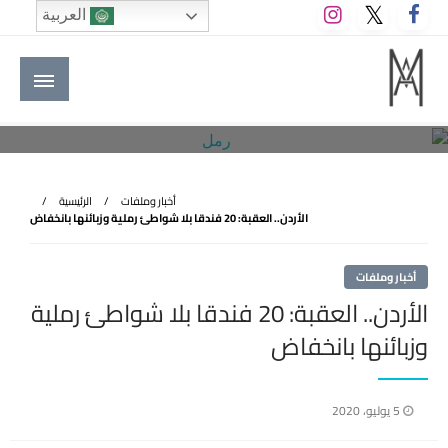
لتخطي
العربية
لى
لمحتوى
M A hotels | إم ايه هوتيلز
الموقع الأول للعاملين في الفنادق في العالم العربي
أخبار وملفات
الرئيسية
الأردن.. العقبة: 20 فندقا بلا شواطئ رملية وزبائنها بانخفاض
أخبار وملفات
الأردن.. العقبة: 20 فندقا بلا شواطئ رملية
وزبائنها بانخفاض
نُشر
5 يوليو، 2020
في