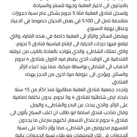
بالاردنيين الى اختيار العقبة وجهة للسفر والسياحة.
وتسجل فنادق العقبة فئة 5 نجوم بشكل عام نسبة حجوزات
متقدمة تصل الى 100% في بعض الاحيان خصوصا في الاعياد
وعطل نهاية الاسبوع.
ويفضل السائح والزائر الى العقبة خاصة في هذه الفترة، والتي
ترتفع فيها درجات الحرارة الى ارقام قياسية فنادق 5 نجوم،
والتي تمتلك الشاطئ، والذي يتواجد بالعادة بالقرب من غرفته
الفندقية في الوقت الذي يضطر فيه النزول بفنادق 4 نجوم
الذهاب الى الشاطئ بواسطة مركبة، مما يزيد اعباء الزائر
والسائح، ويؤدي الى عزوفة مرة اخرى من الحجز بهذه
الفنادق.
وتجدد جمعية فنادق العقبة مطالبها منذ اكثر من 15 سنة
بايجاد ارض شاطئية لفنادق 4 و3 نجوم، بدون تكلفة اضافية
على الزائر، والذي يبحث عن البحر والشاطىء والرمل.
وقال صاحب فندق اسامة ابو طالب ان اغلب السياح يأتون الى
فنادق 4 نجوم لاعتدال الاسعار، لكنهم سرعان ما يجدون
انفسهم محرومين من الشاطئ، مما يؤثر دائما على نسبة
الحجوزات في تلك التصنيفات مع بقاء نسبة الحجوزات عالية