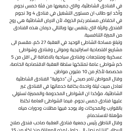
في الفنادق الشاطئية، والتي جميعها من فئة خمس نجوم.
وأكد ابو طالب ان مستوى التشغيل في فنادق 4 و3 نجوم
في انخفاض مستمر رغم الذروة، لأن الارض الشاطئية هي روح
الفندق والرئة التي يتنفس بها وبالتالي حرمان هذه الفنادق
من الميزة التنافسية.
وتبلغ مساحة الشاطئ الوحيد في العقبة 27 كم، مقسم الى
مشاريع اقتصادية استراتيجية وموانئ وفنادق وشواطئ
عسكرية ومنتجعات وفنادق سياحية بالاضافة الى اقل من 5
كم شواطئ عامة تمتلكها سلطة العقبة الاقتصادية الخاصة،
مخصصة لأكثر من 10 مليون مواطن.
وقال المواطن تامر صبحي أن “دخولية” الفنادق الشاطئية
تعادل مبيت ليلة واحدة بكافة خدماتها في الفنادق غير
الشاطئية، مؤكدا ان الشواطئ المخدومة والمميزة تستولي
عليها فنادق خمس نجوم، فيما الشواطئ العامة تكتظ
بالقوارب والمحركات ولا يوجد فيها مظلات ودورات مياه
مؤهلة للاستحمام.
وقال الناطق رئيس جمعية فنادق العقبة صاحب فندق صلاح
البيطار، “اننا لم نصل إلى حلول لهذه المعاناة منذ اكثر من 15