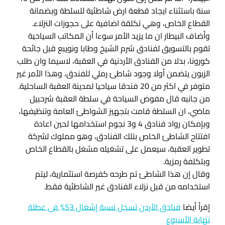
سنة باستثناء ايجاد قطعة ارض شاطئية للسلطة وبضمانة
القطاع الخاص، وهي تكلقة اضافية على حجوزات النزلاء.
وأضاف البيطار ان ما يزيد الأمر سوءا أن المكاتب السياحية
تقوم بالتسويق لفنادق شرم الشيخ وطابا ونويبع قبل جائحة
كورونا، بدلا من الفنادق الأردنية في العقبة، لاسيما وان طلب
الزبون يتضمن أولا وجود شاطئ رملي للفندق، وهذا الأمر غير
متوفر في اكثر من 20 فندقا سياحيا لمدينة العقبة الساحلية.
من جانبه قال مفوض السياحة في سلطة العقبة شرحبيل
ماضي، ان السلطة قامت بتجهيز الشواطئ العامة وتنظيفها،
وبإمكان رواد فنادق 4 و3 نجوم استخدامها لحين اعادة
افتتاح الشاطئ الخاص بتلك الفنادق، وهو مملوك لشركة
تطوير العقبة، سيعمل على تشغيله مشغل بالقطاع الخاص
وبتكلفة رمزية.
وقال إن هذا الشاطئ تم طرحه كفرصة استثمارية، ليتم
استخدامه من قبل نزلاء الفنادق غير الشاطئية فقط.
إقرأ أيضا
فنادق الأردن تسجل نسبة إشغال 53% فى عطلة
نهاية الأسبوع