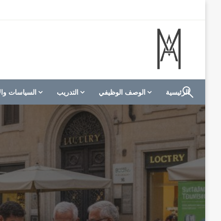
لتخطي
لى
لمحتوى
الموقع الأول للعاملين في الفنادق في العالم العربي
M A hotels | إم ايه هوتيلز
الرئيسية
الوصف الوظيفي
التدريب
السياسات وال