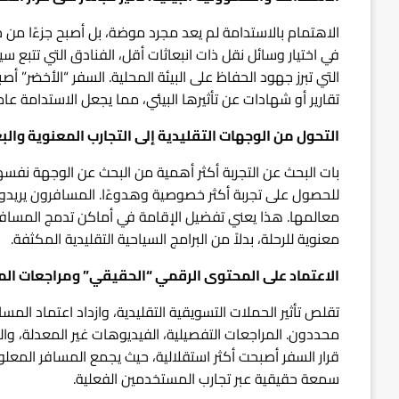
الاهتمام بالاستدامة لم يعد مجرد موضة، بل أصبح جزءًا من
في اختيار وسائل نقل ذات انبعاثات أقل، الفنادق التي تتبع 
التي تبرز جهود الحفاظ على البيئة المحلية. السفر “الأخضر” أ
تقارير أو شهادات عن تأثيرها البيئي، مما يجعل الاستدامة عاملًا
التحول من الوجهات التقليدية إلى التجارب المعنوية والب
بات البحث عن التجربة أكثر أهمية من البحث عن الوجهة نفسها
للحصول على تجربة أكثر خصوصية وهدوءًا. المسافرون يريدو
معالمها. هذا يعني تفضيل الإقامة في أماكن تدمج المسافر 
معنوية للرحلة، بدلاً من البرامج السياحية التقليدية المكثفة.
الاعتماد على المحتوى الرقمي “الحقيقي” ومراجعات ا
تقلص تأثير الحملات التسويقية التقليدية، وازداد اعتماد 
محددون. المراجعات التفصيلية، الفيديوهات غير المعدلة، وا
قرار السفر أصبحت أكثر استقلالية، حيث يجمع المسافر المعل
سمعة حقيقية عبر تجارب المستخدمين الفعلية.