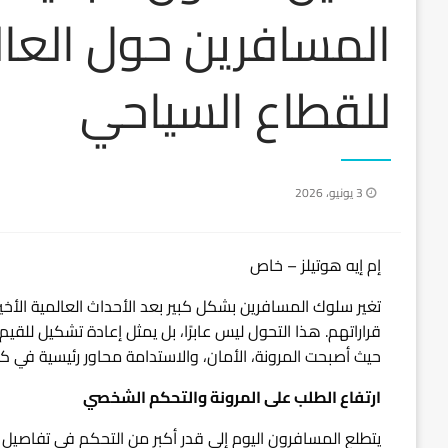
المسافرين حول العال
للقطاع السياحي
نُشر
3 يونيو، 2026
في
إم إيه هوتيلز – خاص
تغير سلوك المسافرين بشكل كبير بعد الأحداث العالمية الأخي
قراراتهم. هذا التحول ليس عابرًا، بل يمثل إعادة تشكيل للقي
حيث أصبحت المرونة، الأمان، والاستدامة محاور رئيسية في كل
ارتفاع الطلب على المرونة والتحكم الشخصي
يتطلع المسافرون اليوم إلى قدر أكبر من التحكم في تفاصيل 