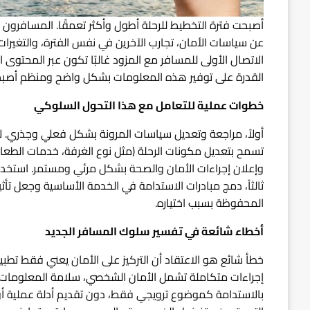
أصبحت فترة التخطيط للرحلة أطول وأكثر تعمقًا. المسافرون 
عن سياسات الأمان، تجارب الآخرين في نفس الفترة، والتغيرا
الاتصال الأولى للمسافر مع المزود غالبًا تكون عبر المحت
القدرة على توفير هذه المعلومات بشكل واضح ومنظم أصبحت 
خطوات عملية للتعامل مع هذا التحول السلوكي
أولاً، مراجعة وتعديل سياسات المرونة بشكل فعلي وجذري. لا
تسمح بتعديل مكونات الرحلة (مثل نوع الغرفة، خدمات الطعام، 
وإعلان إجراءات الأمان والصحة بشكل مرئي ومستمر. استخدام ال
ثالثاً، دمج مبادرات الاستدامة في الخدمة الأساسية وجعل تأثي
المحفوظة بسبب اختياره.
أخطاء شائعة في تفسير سلوك المسافر الجديد
خطأ شائع هو الاعتقاد أن التركيز على الأمان يعني فقط تطب
إجراءات متكاملة تشمل الأمان الشخصي، سلامة المعلومات الم
بالاستدامة كموضوع ترويجي فقط، دون تقديم أدلة عملية أو خي