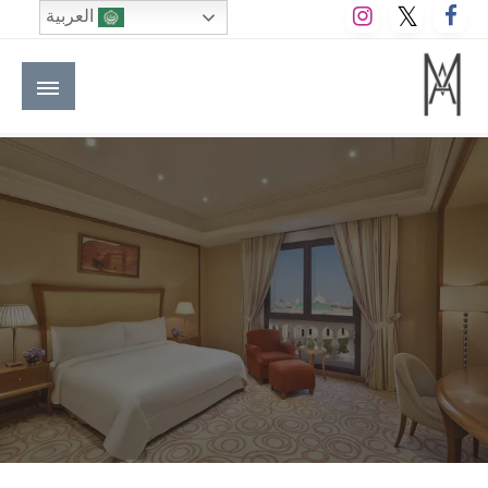
لتخطي
العربية
لى
لمحتوى
M A hotels | إم ايه هوتيلز
الموقع الأول للعاملين في الفنادق في العالم العربي