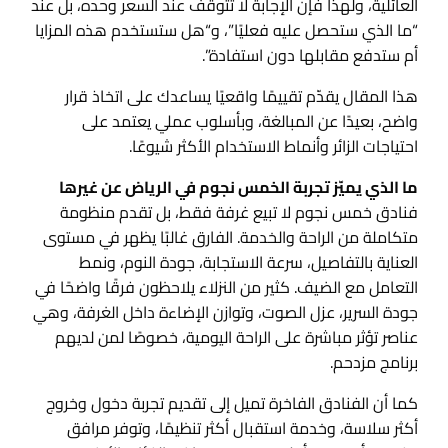
العائلية، ولهذا فإن الإجابة لا تتوقف عند السعر وحده، بل عند
“ما الذي ستحصل عليه فعليًا”، و“هل ستستخدم هذه المزايا
أم ستدفع مقابلها دون استفادة”.
هذا المقال يقدّم تقييمًا واقعيًا يساعدك على اتخاذ قرار
واضح، بعيدًا عن المبالغة، وبأسلوب عملي يعتمد على
احتياجات الزائر وأنماط الاستخدام الأكثر شيوعًا.
ما الذي يميّز تجربة الخمس نجوم في الرياض عن غيرها
فنادق خمس نجوم لا تبيع غرفة فقط، بل تقدم منظومة
متكاملة من الراحة والخدمة. الفارق غالبًا يظهر في مستوى
العناية بالتفاصيل، سرعة الاستجابة، جودة النوم، ونمط
التعامل مع الضيف. كثير من النزلاء يلاحظون فرقًا واضحًا في
جودة السرير، عزل الصوت، وتوازن الإضاءة داخل الغرفة، وهي
عناصر تؤثر مباشرة على الراحة اليومية، خصوصًا لمن لديهم
برنامج مزدحم.
كما أن الفنادق الفاخرة تميل إلى تقديم تجربة دخول وخروج
أكثر سلاسة، وخدمة استقبال أكثر تنظيمًا، وتوفر مرافق