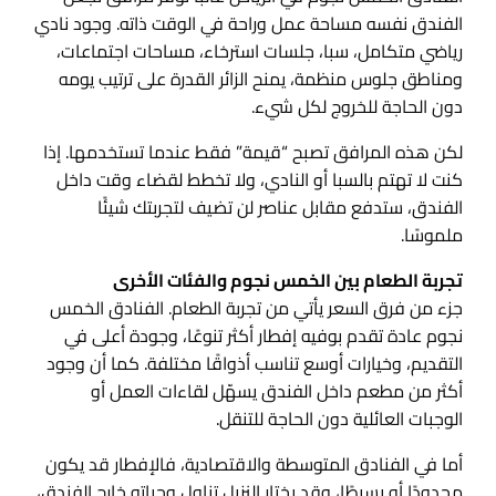
الفندق نفسه مساحة عمل وراحة في الوقت ذاته. وجود نادي
رياضي متكامل، سبا، جلسات استرخاء، مساحات اجتماعات،
ومناطق جلوس منظمة، يمنح الزائر القدرة على ترتيب يومه
دون الحاجة للخروج لكل شيء.
لكن هذه المرافق تصبح “قيمة” فقط عندما تستخدمها. إذا
كنت لا تهتم بالسبا أو النادي، ولا تخطط لقضاء وقت داخل
الفندق، ستدفع مقابل عناصر لن تضيف لتجربتك شيئًا
ملموسًا.
تجربة الطعام بين الخمس نجوم والفئات الأخرى
جزء من فرق السعر يأتي من تجربة الطعام. الفنادق الخمس
نجوم عادة تقدم بوفيه إفطار أكثر تنوعًا، وجودة أعلى في
التقديم، وخيارات أوسع تناسب أذواقًا مختلفة. كما أن وجود
أكثر من مطعم داخل الفندق يسهّل لقاءات العمل أو
الوجبات العائلية دون الحاجة للتنقل.
أما في الفنادق المتوسطة والاقتصادية، فالإفطار قد يكون
محدودًا أو بسيطًا، وقد يختار النزيل تناول وجباته خارج الفندق،