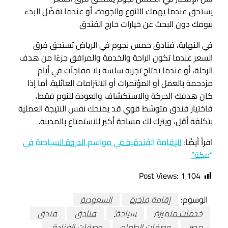
يستحق عندما يهمك التنوع والجودة، أو عندما تفضّل البدء
بيومك دون البحث عن خيارات خارج الفندق
في النهاية، فنادق خمس نجوم في الرياض تستحق فرق
السعر عندما تكون الراحة والخدمة والمرافق جزءًا من هدف
الرحلة، أو عندما تحتاج تجربة سلسة بلا مفاجآت في أيام
مزدحمة بالعمل أو المؤتمرات أو الالتزامات العائلية. أما إذا
كان هدفك الحركة والاستكشاف والعودة للنوم فقط،
فاختيار فندق متوسّط قوي قد يمنحك نفس النتيجة العملية
بتكلفة أقل، ويترك لك مساحة أكبر للاستمتاع بالمدينة.
اقرأ أيضًا:
الإقامة الفندقية في مواسم الذروة السياحية في
“مكة”
Post Views:
1٬104
الوسوم:
إقامة فاخرة
السعودية
خدمات متميزة
سياحة’
فنادق
فندق
مصر
وصفات الطعام
وصفات الفنادق