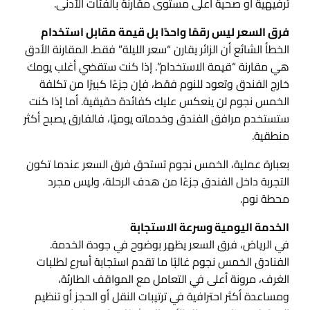
ترفيهية أو صحية أعلى مستوى مقارنة بالفئات الأدنى.
فرق السعر ليس رقمًا واحدًا بل قيمة مقابل استخدام
الخطأ الشائع أن الزائر يقارن “سعر الليلة” فقط. المقارنة الأدق
هي مقارنة “قيمة الاستخدام”. إذا كنت ستقضي أغلب يومك
خارج الفندق وتعود للنوم فقط، فإن جزءًا كبيرًا من تكلفة
الخمس نجوم لن ينعكس عليك كفائدة حقيقية. أما إذا كنت
ستستخدم مرافق الفندق وخدماته يوميًا، فالفارق يصبح أكثر
منطقية.
بعبارة عملية، الخمس نجوم تستحق فرق السعر عندما تكون
التجربة داخل الفندق جزءًا من هدف الرحلة، وليس مجرد
محطة نوم.
الخدمة اليومية وسرعة الاستجابة
في الرياض، فرق السعر يظهر بوضوح في جودة الخدمة.
الفنادق الخمس نجوم غالبًا ما تقدم استجابة أسرع لطلبات
الغرف، مرونة أعلى في التعامل مع المواقف الطارئة،
ومساعدة أكثر احترافية في ترتيبات النقل أو الحجز أو تنظيم