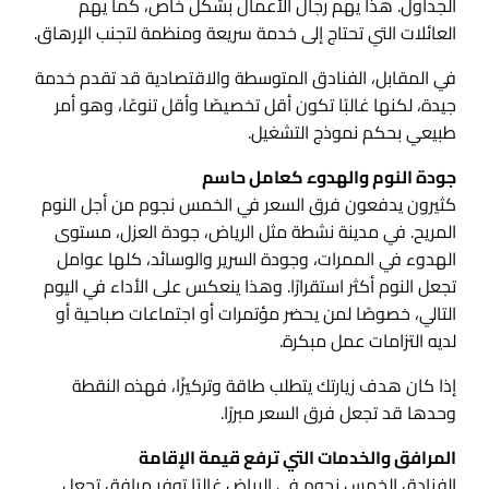
الجداول. هذا يهم رجال الأعمال بشكل خاص، كما يهم
العائلات التي تحتاج إلى خدمة سريعة ومنظمة لتجنب الإرهاق.
في المقابل، الفنادق المتوسطة والاقتصادية قد تقدم خدمة
جيدة، لكنها غالبًا تكون أقل تخصيصًا وأقل تنوعًا، وهو أمر
طبيعي بحكم نموذج التشغيل.
جودة النوم والهدوء كعامل حاسم
كثيرون يدفعون فرق السعر في الخمس نجوم من أجل النوم
المريح. في مدينة نشطة مثل الرياض، جودة العزل، مستوى
الهدوء في الممرات، وجودة السرير والوسائد، كلها عوامل
تجعل النوم أكثر استقرارًا. وهذا ينعكس على الأداء في اليوم
التالي، خصوصًا لمن يحضر مؤتمرات أو اجتماعات صباحية أو
لديه التزامات عمل مبكرة.
إذا كان هدف زيارتك يتطلب طاقة وتركيزًا، فهذه النقطة
وحدها قد تجعل فرق السعر مبررًا.
المرافق والخدمات التي ترفع قيمة الإقامة
الفنادق الخمس نجوم في الرياض غالبًا توفر مرافق تجعل