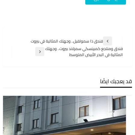
تصفّح
فندق ذا سمولفيل.. وجهتك المثالية في بيروت
المقالة
المقالات
فندق ومنتجع كمبينسكي سمرلاند بيروت.. وجهتك
السابقة
المقالة
المثالية في البحر الأبيض المتوسط
التالية
قد يعجبك ايضًا