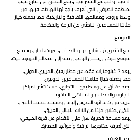
الراقية، والموقع الاستراتيجي. يقع الفندق في شارع مونو
بمنطقة الصيفي، التي تُعرف بأجوائها الهادئة، قربها من
وسط بيروت، ومعالمها الثقافية والتاريخية، مما يجعله خيارًا
مثاليًا للمسافرين الباحثين عن الراحة والفخامة.
الموقع
يقع الفندق في شارع مونو، الصيفي، بيروت، لبنان، ويتمتع
بموقع مركزي يسهل الوصول منه إلى المعالم الحيوية، حيث:
يبعد 7 كيلومترات فقط عن مطار رفيق الحريري الدولي،
مما يجعله خيارًا مناسبًا للمسافرين الدوليين.
يبعد دقائق عن وسط بيروت التجاري، حيث تنتشر المراكز
التجارية والمطاعم والمقاهي الفاخرة.
قريب من كاتدرائية القديس إلياس ومسجد محمد الأمين،
اللذين يمثلان جزءًا من التراث اللبناني العريق.
يبعد مسافة قصيرة سيرًا على الأقدام عن قرية الصيفي،
التي تُعرف بمتاجرها الراقية وأجوائها المميزة.
عدد الغرف