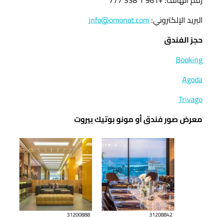
رقم الهاتف: +961 1 338 777
البريد الإلكتروني:
info@omonot.com
حجز الفندق
Booking
Agoda
Trivago
معرض صور فندق أو مونو بوتيك بيروت
31200888
31208842