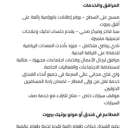
المرافق والخدمات
مسبح على السطح – يوفر إطلالات بانورامية رائعة على
أفق بيروت.
سبا فاخر ومركز صحي – يقدم جلسات تدليك وعلاجات
تجميلية متميزة.
نادي رياضي متكامل – مزود بأحدث المعدات الرياضية
للحفاظ على اللياقة البدنية.
مرافق لرجال الأعمال وقاعات اجتماعات مجهزة – مثالية
لاستضافة الاجتماعات والفعاليات الخاصة.
واي فاي مجاني عالي السرعة في جميع أنحاء الفندق.
خدمة نقل من وإلى المطار – لضمان راحة المسافرين
الدوليين.
موقف سيارات خاص – متاح للنزلاء مع خدمة صف
السيارات.
المطاعم في فندق أو مونو بوتيك بيروت
يضم الفندق خيارات طعام راقية تقدم تجربة طعام عالمية