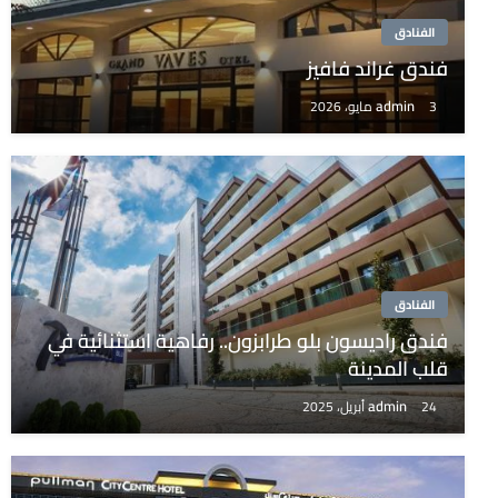
الفنادق
فندق غراند فافيز
admin
3 مايو، 2026
الفنادق
فندق راديسون بلو طرابزون.. رفاهية استثنائية في
قلب المدينة
admin
24 أبريل، 2025