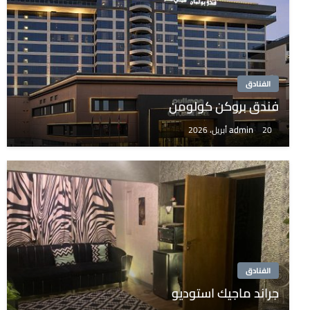
الفنادق
فندق بروكن كولومن
admin
20 أبريل، 2026
الفنادق
جراند ماجيك استوديو