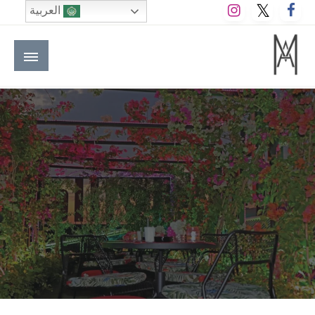
لتخطي
العربية
لى
لمحتوى
M A hotels | إم ايه هوتيلز
الموقع الأول للعاملين في الفنادق في العالم العربي