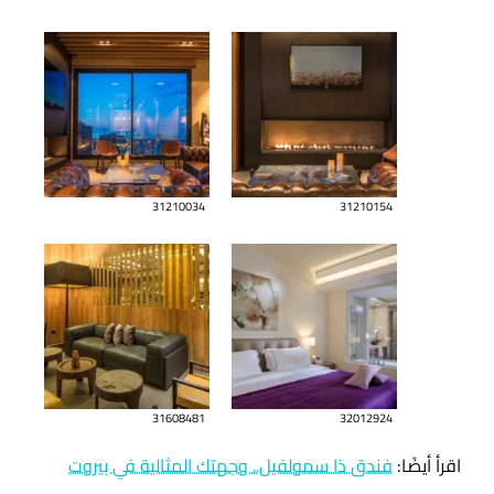
31210034
31210154
31608481
32012924
اقرأ أيضًا:
فندق ذا سمولفيل.. وجهتك المثالية في بيروت