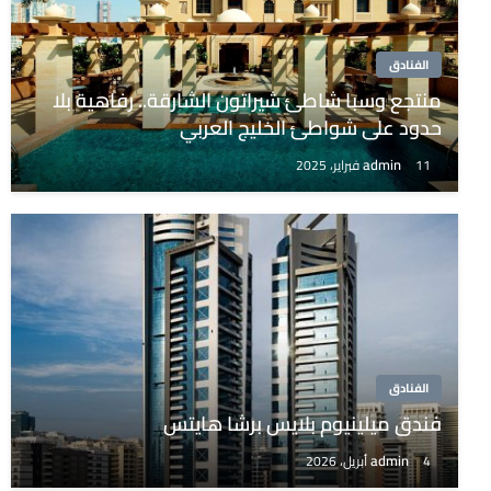
الفنادق
منتجع وسبا شاطئ شيراتون الشارقة.. رفاهية بلا
حدود على شواطئ الخليج العربي
admin
11 فبراير، 2025
الفنادق
فندق ميلينيوم بلايس برشا هايتس
admin
4 أبريل، 2026