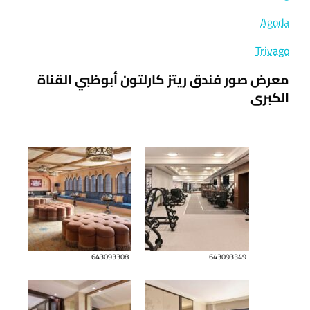
Agoda
Trivago
معرض صور فندق ريتز كارلتون أبوظبي القناة
الكبرى
643093308
643093349