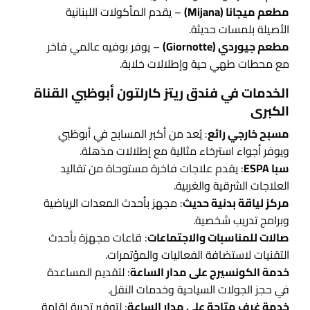
مطعم ميجانا (Mijana)
– يقدم المأكولات اللبنانية
الأصيلة بلمسات حديثة.
مطعم جيوردي (Giornotte)
– يوفر بوفيه عالمي فاخر
مع محطات طهي حية وإطلالات خلابة.
الخدمات في فندق ريتز كارلتون أبوظبي القناة
الكبرى
مسبح خارجي رائع
: يُعد من أكبر المسابح في أبوظبي
ويوفر أجواء استرخاء مثالية مع إطلالات مذهلة.
سبا ESPA
: يقدم علاجات فاخرة مستوحاة من تقاليد
العلاجات الشرقية والغربية.
مركز لياقة بدنية حديث
: مجهز بأحدث المعدات الرياضية
وبرامج تدريب شخصية.
صالات للمناسبات والاجتماعات
: قاعات مجهزة بأحدث
التقنيات لاستضافة الفعاليات والمؤتمرات.
خدمة الكونسيرج على مدار الساعة
: لتقديم المساعدة
في حجز الجولات السياحية وخدمات النقل.
خدمة غرف متاحة على مدار الساعة
: لتوفير تجربة إقامة