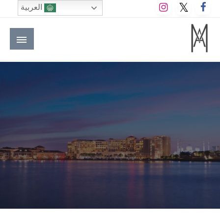
لتخطي
العربية
لى
لمحتوى
M A hotels | إم ايه هوتيلز
الموقع الأول للعاملين في الفنادق في العالم العربي