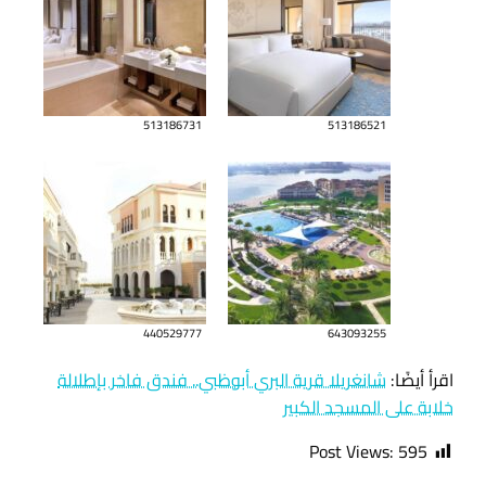
513186731
513186521
440529777
643093255
اقرأ أيضًا:
شانغريلا قرية البري أبوظبي.. فندق فاخر بإطلالة
خلابة على المسجد الكبير
Post Views:
595