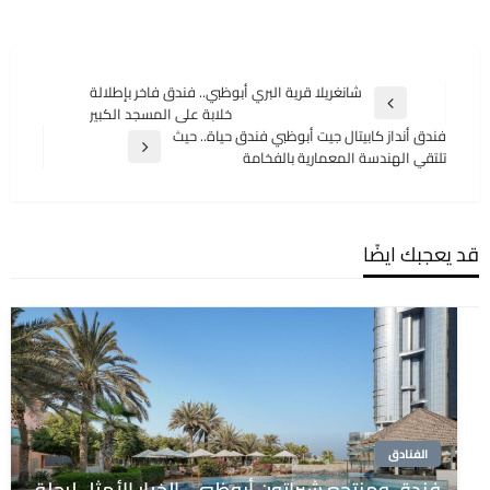
تصفّح
شانغريلا قرية البري أبوظبي.. فندق فاخر بإطلالة
المقالة
خلابة على المسجد الكبير
المقالات
السابقة
فندق أنداز كابيتال جيت أبوظبي فندق حياة.. حيث
المقالة
تلتقي الهندسة المعمارية بالفخامة
التالية
قد يعجبك ايضًا
الفنادق
فندق ومنتجع شيراتون أبوظبي.. الخيار الأمثل لرحلة