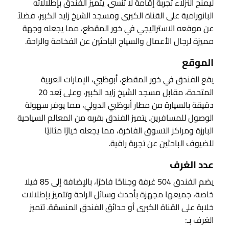
ليمنح النزلاء تجربة إقامة لا تُنسى. يتميز الفندق بإطلالاته
البانورامية على القناة الكبرى ومسجد الشيخ زايد الكبير، فضلاً
عن موقعه الاستراتيجي في خور المقطع، مما يجعله وجهة
مميزة لرجال الأعمال والسياح الباحثين عن الفخامة والراحة.
الموقع
يقع الفندق في خور المقطع، أبوظبي، الإمارات العربية
المتحدة، مقابل مسجد الشيخ زايد الكبير، وعلى بُعد 20
دقيقة بالسيارة من مطار أبوظبي الدولي، مما يوفر سهولة
الوصول للمسافرين. يتميز الفندق بقربه من المعالم السياحية
البارزة ومراكز التسوق الفاخرة، مما يجعله خيارًا مثاليًا
للضيوف الباحثين عن تجربة راقية.
عدد الغرف
يضم الفندق 504 غرفة وجناحًا فاخرًا، بالإضافة إلى 85 فيلا
خاصة، جميعها مجهزة بأحدث وسائل الراحة وتتميز بإطلالات
خلابة على القناة الكبرى أو حدائق الفندق المنسقة. تتميز
الغرف بـ: