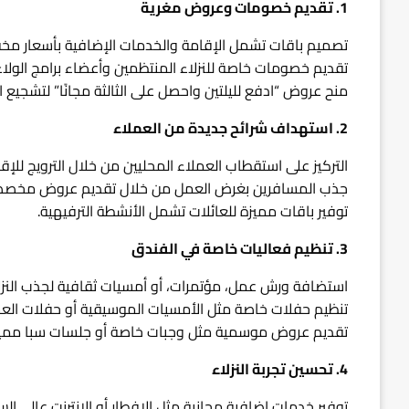
1. تقديم خصومات وعروض مغرية
تصميم باقات تشمل الإقامة والخدمات الإضافية بأسعار مخ
تقديم خصومات خاصة للنزلاء المنتظمين وأعضاء برامج الولاء
منح عروض “ادفع لليلتين واحصل على الثالثة مجانًا” لتشجيع ا
2. استهداف شرائح جديدة من العملاء
التركيز على استقطاب العملاء المحليين من خلال الترويج للإق
جذب المسافرين بغرض العمل من خلال تقديم عروض مخصص
توفير باقات مميزة للعائلات تشمل الأنشطة الترفيهية.
3. تنظيم فعاليات خاصة في الفندق
استضافة ورش عمل، مؤتمرات، أو أمسيات ثقافية لجذب النزلا
تنظيم حفلات خاصة مثل الأمسيات الموسيقية أو حفلات العش
تقديم عروض موسمية مثل وجبات خاصة أو جلسات سبا مميز
4. تحسين تجربة النزلاء
توفير خدمات إضافية مجانية مثل الإفطار أو الإنترنت عالي الس