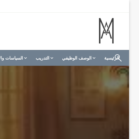
لتخطي
لى
لمحتوى
الموقع الأول للعاملين في الفنادق في العالم العربي
M A hotels | إم ايه هوتيلز
الرئيسية
الوصف الوظيفي
التدريب
السياسات وال