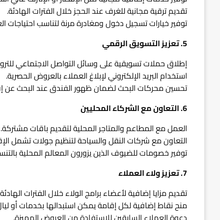
تقديم ترقية مجانية للغرف عند الحجز خلال الفترات الهادئة.
توفير خيارات تسجيل دخول ومغادرة مرنة لتناسب احتياجات الع
5. تعزيز التسويق الرقمي
إطلاق حملات تسويقية على وسائل التواصل الاجتماعي للترو
استخدام البريد الإلكتروني لإبلاغ العملاء بالعروض الحصرية.
تحسين محركات البحث لضمان ظهور الفندق عند البحث عن إقا
6. التعاون مع الشركاء المحليين
العمل مع المطاعم والمتاجر المحلية لتقديم باقات مشتركة.
التعاون مع شركات النقل والسياحة لتنظيم جولات تشمل الإق
توفير خصومات للضيوف الذين يزورون المعالم المحلية بالتنس
7. تعزيز ولاء العملاء
تقديم مزايا إضافية لأعضاء برامج الولاء خلال الفترات الهادئة.
منح نقاط إضافية لكل إقامة يمكن استبدالها بخدمات أو ليالٍ
دعوة العملاء السابقين للاستفادة من العروض المميزة.