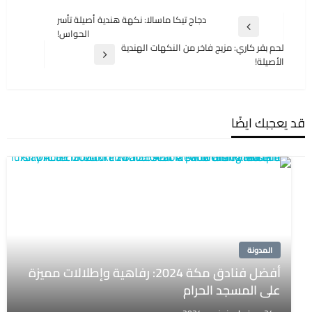
تصفّح
دجاج تيكا ماسالا: نكهة هندية أصيلة تأسر
المقالة
الحواس!
المقالات
السابقة
لحم بقر كاري: مزيج فاخر من النكهات الهندية
المقالة
الأصيلة!
التالية
قد يعجبك ايضًا
المدونة
أفضل فنادق مكة 2024: رفاهية وإطلالات مميزة
على المسجد الحرام