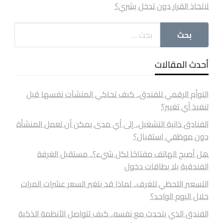
لاتخاذ القرار دون تدخل بشري؟
أحدث المقالات
التوأم الرقمي للفندق.. كيف تحاكي المنشآت نفسها قبل
تنفيذ أي تغيير؟
الفنادق ذاتية التشغيل.. إلى أي مدى يمكن أن تعمل المنشأة
دون موظفي استقبال؟
هل أصبح الهاتف مفتاحًا لكل شيء؟.. مستقبل الغرفة
الفندقية بلا بطاقات دخول
التسعير اللحظي للغرف.. لماذا قد يتغير السعر عشرات المرات
خلال اليوم الواحد؟
الفندق الذي يتحدث مع نفسه.. كيف تتواصل الأنظمة الذكية