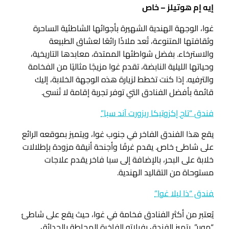
إيه إم هوتيلز – خاص
غوا، الوجهة الهندية الشهيرة بأجوائها الشاطئية الساحرة
وثقافتها المتنوعة، تُعد ملاذًا رائعًا لعشاق الطبيعة
والاسترخاء. بفضل شواطئها الممتدة، معابدها التاريخية،
وحياتها الليلية النابضة، تقدم غوا مزيجًا مثاليًا من الفخامة
والترفيه. إذا كنت تخطط لزيارة هذه الوجهة الخلابة، إليك
قائمة بأفضل الفنادق التي توفر تجربة إقامة لا تُنسى.
فندق “تاج إكزوتيكا ريزورت آند سبا”
يقع هذا الفندق الفاخر في جنوب غوا، ويتميز بموقعه الرائع
على شاطئ خاص. يقدم غرفًا وأجنحة أنيقة مزودة بإطلالات
خلابة على البحر، بالإضافة إلى سبا فاخر يقدم علاجات
مستوحاة من التقاليد الهندية.
فندق “ذا ليلا غوا”
يُعتبر من أكثر الفنادق فخامة في غوا، حيث يقع على شاطئ
“موبر”. يتميز الفندق بفيلاته الفاخرة المحاطة بالحدائق