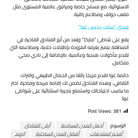
الاستوائية، مع مسابح خاصة ومرافق عالمية المستوى مثل
ملعب جولف ومطاعم راقية.
فندق “سانت ريجيس غوا”
يقع على شاطئ “فاركا” ويُعد من أبرز الفنادق الفاخرة في
المنطقة. يتميز بغرفه المزودة بإطلالات خلابة، ومطاعمه التي
تقدم مأكولات هندية وعالمية، بالإضافة إلى نادي صحي
متكامل.
خاتمة غوا تقدم مزيجًا رائعًا من الجمال الطبيعي والتراث
الثقافي، وهذه الفنادق تضمن لك إقامة مريحة وفاخرة. اختر
ما يناسب احتياجاتك واستمتع بتجربة استثنائية على شواطئ
غوا.
Post Views:
381
الوسوم:
أجمل المدن السياحية
أرقى الفنادق
أفخم المنتجعات
أفضل المدن الساحلية
الهند