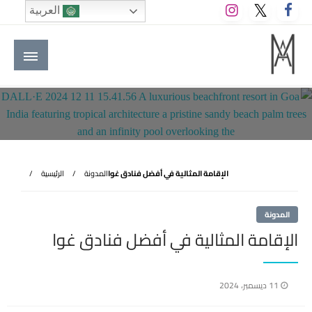
لتخطي
العربية
لى
لمحتوى
M A hotels | إم ايه هوتيلز
الموقع الأول للعاملين في الفنادق في العالم العربي
الإقامة المثالية في أفضل فنادق غوا
المدونة
الرئيسية
المدونة
الإقامة المثالية في أفضل فنادق غوا
نُشر
11 ديسمبر، 2024
في