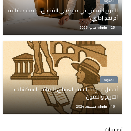
المدونة
التنوع الثقافي في موظفي الفنادق.. قيمة مضافة
أم تحدٍ إداري؟
admin
25 مايو، 2025
المدونة
أفضل وجهات السفر لعشاق الثقافة: استكشاف
التاريخ والفنون
admin
16 ديسمبر، 2024
تصنيفات