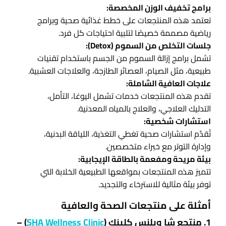
برامج تخفيف الوزن المخصصة:
تعتمد هذه المنتجعات على خطط غذائية صحية وبرامج
رياضية مصممة خصيصًا لتلبية احتياجات كل فرد.
جلسات التخلص من السموم (Detox):
تشمل برامج إزالة السموم من الجسم باستخدام تقنيات
طبيعية، مثل الصيام، العصائر الطازجة، والعلاجات العشبية.
علاجات العافية الشاملة:
تقدم هذه المنتجعات خدمات تشمل اليوغا، التأمل،
التدليك العلاجي، والعلاج بالمياه المعدنية.
استشارات شخصية:
تُقدّم استشارات صحية تغطي التغذية، اللياقة البدنية،
وإدارة التوتر مع خبراء متخصصين.
بيئة مريحة ومفعمة بالطاقة الإيجابية:
تتميز هذه المنتجعات بمواقعها الطبيعية الخلابة التي
توفر بيئة مثالية للاسترخاء والتجديد.
أمثلة على منتجعات الصحة والعافية
1. منتجع شا ويلنس كلينك (
SHA Wellness Clinic
) –