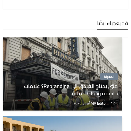
التالية
قد يعجبك ايضًا
المدونة
متى يحتاج الفندق إلى Rebranding؟ علامات
حاسمة وخطط عملية
MA Editor
12 أبريل، 2026