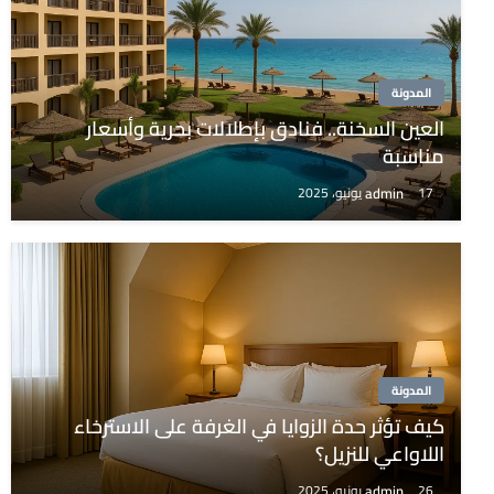
المدونة
العين السخنة.. فنادق بإطلالات بحرية وأسعار
مناسبة
admin
17 يونيو، 2025
المدونة
كيف تؤثر حدة الزوايا في الغرفة على الاسترخاء
اللاواعي للنزيل؟
admin
26 يونيو، 2025