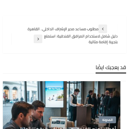
تصفّح
مطلوب مساعد مدير الإشراف الداخلي.. القاهرة
المقالة
المقالات
دليل شامل لاستخدام المرافق الفندقية: استمتع
السابقة
المقالة
بتجربة إقامة مثالية
التالية
قد يعجبك ايضًا
المدونة