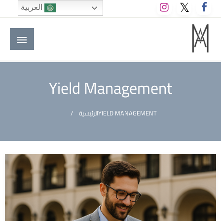
لتخطي
العربية
لى
لمحتوى
M A hotels | إم ايه هوتيلز
الموقع الأول للعاملين في الفنادق في العالم العربي
Yield Management
YIELD MANAGEMENT
الرئيسية