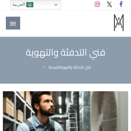
لتخطي
العربية
لى
لمحتوى
M A hotels | إم ايه هوتيلز
الموقع الأول للعاملين في الفنادق في العالم العربي
فني التدفئة والتهوية
فني التدفئة والتهوية
الرئيسية