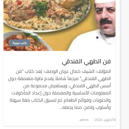
كتب عربية
فن الطهي الفندقي
المؤلف: الشيف كمال عزبان الوصف: يُعد كتاب “فن
الطهي الفندقي” مرجعاً شاملاً يقدم نظرة متعمقة حول
أسس الطهي الفندقي، ويستعرض مجموعة من
المعلومات الأساسية والمفصلة حول إعداد المأكولات
والحلويات وقوائم الطعام. تم تنسيق الكتاب بلغة سهلة
وأسلوب واضح، مما يجعله…
8 أكتوبر، 2020
نُشر
admin
في