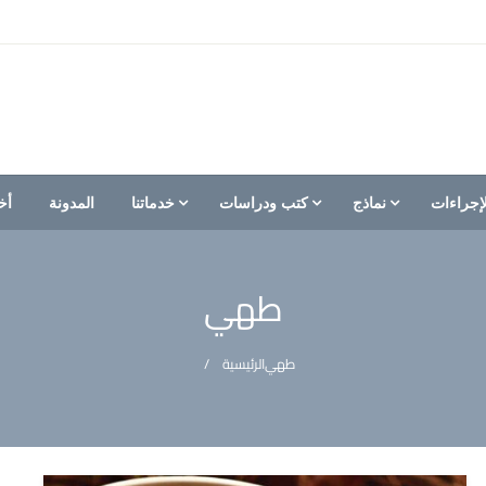
إجراءات
نماذج
كتب ودراسات
خدماتنا
المدونة
أخ
طهي
طهي
الرئيسية