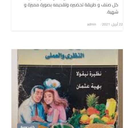
كل صنف و طريقة تحضيره وتقديمه بصورة مميزة و
شهية.
نُشر
22 أبريل، 2021
admin
في
كتب عربية