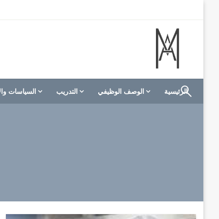
لتخطي
لى
لمحتوى
الموقع الأول للعاملين في الفنادق في العالم العربي
M A hotels | إم ايه هوتيلز
الرئيسية
الوصف الوظيفي
التدريب
السياسات وال