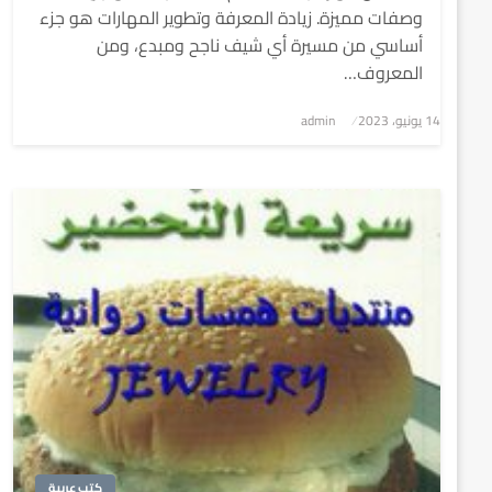
وصفات مميزة. زيادة المعرفة وتطوير المهارات هو جزء
أساسي من مسيرة أي شيف ناجح ومبدع، ومن
المعروف…
نُشر
14 يونيو، 2023
admin
في
كتب عربية