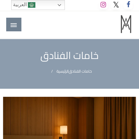
لتخطي
العربية
لى
لمحتوى
M A hotels | إم ايه هوتيلز
الموقع الأول للعاملين في الفنادق في العالم العربي
خامات الفنادق
خامات الفنادق
الرئيسية