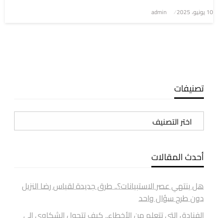
نُشر
10 يونيو، 2025
admin
في
تصنيفات
تصنيفات
أحدث المقالات
هل ينتهي عصر الاستبيانات؟.. طرق جديدة لقياس رضا النزيل
دون طرح سؤال واحد
الفنادق التي تتعلم من الأخطاء.. كيف تتحول الشكاوى إلى