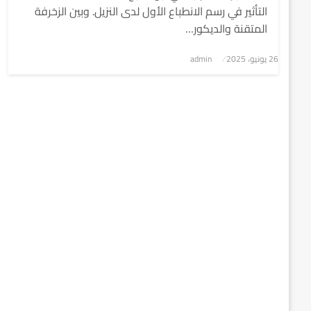
التأثير في رسم الانطباع الأول لدى النزيل. وبين الزخرفة
المتقنة والديكور…
نُشر
26 يونيو، 2025
admin
في