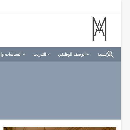
لتخطي
لى
لمحتوى
الموقع الأول للعاملين في الفنادق في العالم العربي
M A hotels | إم ايه هوتيلز
الرئيسية
الوصف الوظيفي
التدريب
السياسات وال