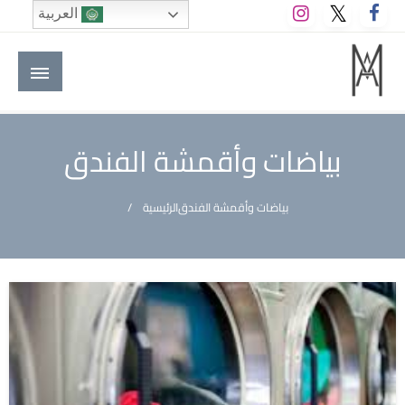
لتخطي
العربية
لى
لمحتوى
M A hotels | إم ايه هوتيلز
الموقع الأول للعاملين في الفنادق في العالم العربي
بياضات وأقمشة الفندق
بياضات وأقمشة الفندق
الرئيسية