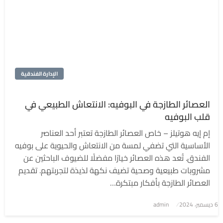
الإدارة الفندقية
العصائر الطازجة في البوفيه: الانتعاش الطبيعي في
قلب البوفيه
إم إيه هوتيلز – خاص العصائر الطازجة تعتبر أحد العناصر
الأساسية التي تضفي لمسة من الانتعاش والحيوية على بوفيه
الفندق. تُعد هذه العصائر خيارًا مفضلًا للضيوف الباحثين عن
مشروبات طبيعية وصحية تضيف نكهة لذيذة لتجربتهم. تقديم
العصائر الطازجة بأفكار مبتكرة…
6 ديسمبر، 2024
نُشر
admin
في