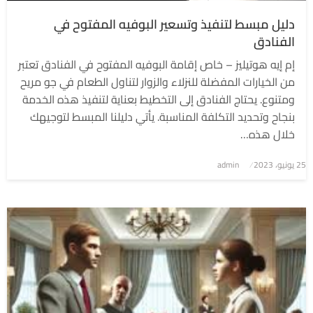
دليل مبسط لتنفيذ وتسعير البوفيه المفتوح في
الفنادق
إم إيه هوتيليز – خاص إقامة البوفيه المفتوح في الفنادق تعتبر
من الخيارات المفضلة للنزلاء والزوار لتناول الطعام في جو مريح
ومتنوع. يحتاج الفنادق إلى التخطيط بعناية لتنفيذ هذه الخدمة
بنجاح وتحديد التكلفة المناسبة. يأتي دليلنا المبسط لتوجيهك
خلال هذه…
نُشر
25 يونيو، 2023
admin
في