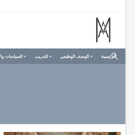
لتخطي
لى
لمحتوى
الموقع الأول للعاملين في الفنادق في العالم العربي
M A hotels | إم ايه هوتيلز
الرئيسية
الوصف الوظيفي
التدريب
السياسات وال