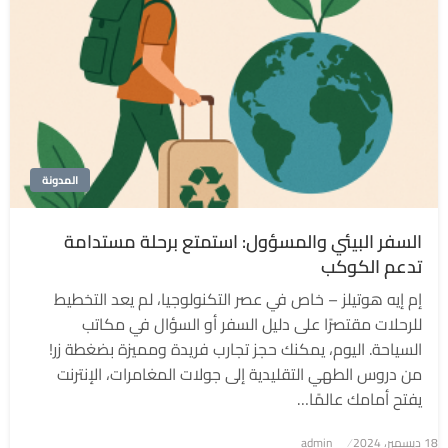
المدونة
السفر البيئي والمسؤول: استمتع برحلة مستدامة
تدعم الكوكب
إم إيه هوتيلز – خاص في عصر التكنولوجيا، لم يعد التخطيط
للرحلات مقتصرًا على دليل السفر أو السؤال في مكاتب
السياحة. اليوم، يمكنك حجز تجارب فريدة ومميزة بضغطة زر!
من دروس الطهي التقليدية إلى جولات المغامرات، الإنترنت
يفتح أمامك عالمًا…
نُشر
18 ديسمبر، 2024
admin