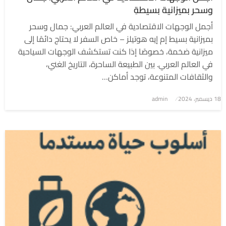
وسحر بميزانية بسيطةِ
أجمل الوجهات الاقتصادية في العالم العربي: جمال وسحر
بميزانية بسيط إم إيه هوتيلز – خاص السفر لا يحتاج دائمًا إلى
ميزانية ضخمة، خصوصًا إذا كنت تستكشف الوجهات السياحية
في العالم العربي. بين الطبيعة الساحرة، التاريخ الغني،
والثقافات المتنوعة، توجد أماكن…
نُشر
18 ديسمبر، 2024
admin
في