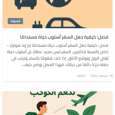
المدونة
فصل: كيفية جعل السفر أسلوب حياة مستدامًا
فصل: كيفية جعل السفر أسلوب حياة مستدامًا إم إيه هوتيلز –
خاص بالنسبة للكثيرين، السفر ليس مجرد عطلة، بل أسلوب حياة
يُغني الروح ويوسّع الأفق. إذا كنت شغوفًا بالسفر وترغب في
جعله جزءًا دائمًا من حياتك، فهذا الفصل يوضح كيف…
نُشر
18 ديسمبر، 2024
admin
في