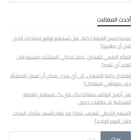
أحدث المقالات
عندما تصبح الغرفة ذكية.. هل تستطيع توقع احتياجات النزيل
قبل أن يطلبها؟
التوأم الرقمي للفندق.. كيف تحاكي المنشآت نفسها قبل
تنفيذ أي تغيير؟
الفنادق ذاتية التشغيل.. إلى أي مدى يمكن أن تعمل المنشأة
دون موظفي استقبال؟
هل أصبح الهاتف مفتاحًا لكل شيء؟.. مستقبل الغرفة
الفندقية بلا بطاقات دخول
التسعير اللحظي للغرف.. لماذا قد يتغير السعر عشرات المرات
خلال اليوم الواحد؟