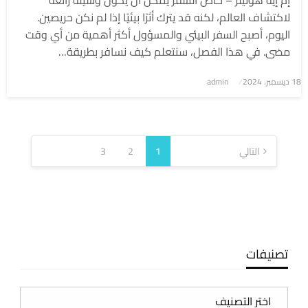
إم إيه هوتيلز – خاص السفر يمكن أن يكون وسيلة رائعة
لاكتشاف العالم، لكنه قد يترك أثرًا بيئيًا إذا لم نكن حريصين.
اليوم، أصبح السفر البيئي والمسؤول أكثر أهمية من أي وقت
مضى. في هذا الفصل، سنتعلم كيف نسافر بطريقة…
نُشر
18 ديسمبر، 2024
admin
في
تعدد
صفحات
التالي
1
2
3
المقالات
تصنيفات
تصنيفات