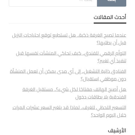
أحدث المقالات
عندما تصبح الغرفة ذكية.. هل تستطيع توقع احتياجات النزيل
قبل أن يطلبها؟
التوأم الرقمي للفندق.. كيف تحاكي المنشآت نفسها قبل
تنفيذ أي تغيير؟
الفنادق ذاتية التشغيل.. إلى أي مدى يمكن أن تعمل المنشأة
دون موظفي استقبال؟
هل أصبح الهاتف مفتاحًا لكل شيء؟.. مستقبل الغرفة
الفندقية بلا بطاقات دخول
التسعير اللحظي للغرف.. لماذا قد يتغير السعر عشرات المرات
خلال اليوم الواحد؟
الأرشيف