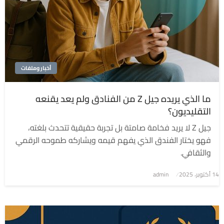
أخبار وملفات
ما الذي يريده جيل Z من الفنادق ولم يعد يقنعه
التقليديون؟
جيل Z لا يريد فخامة صامتة بل تجربة حقيقية تتحدث بلغته،
فهو يختار الفندق الذي يفهم قيمه ويشاركه طموحه الرقمي
والثقافي.
نُشر
14 أكتوبر، 2025
admin
في