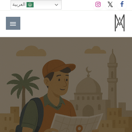
لتخطي
العربية
لى
لمحتوى
M A hotels | إم ايه هوتيلز
الموقع الأول للعاملين في الفنادق في العالم العربي