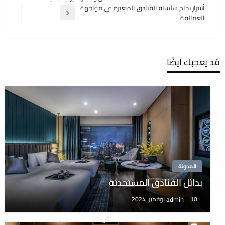
المقالات
السابقة
أسرار نجاح سلسلة الفنادق الصغيرة في مواجهة
المقالة
العمالقة
التالية
قد يعجبك ايضًا
المدونة
بدائل الفنادق المستحدثة
admin
10 نوفمبر، 2024