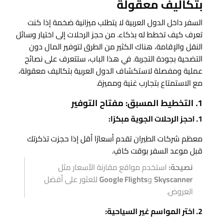
بتكاليف معقولة
السفر داخل الدول العربية لا يتطلب ميزانية ضخمة إذا كنت
تعرف كيف تخطط له بذكاء. من حجز الرحلات إلى اختيار وسائل
النقل والإقامة، هناك الكثير من الطرق لتوفير المال دون
التضحية بجودة التجربة. في هذا الباب، ستتعرف على نصائح
عملية ومفصلة لاستكشاف الدول العربية بتكاليف معقولة،
مع الاستمتاع بتجارب غنية ومميزة.
1. التخطيط المسبق: مفتاح التوفير
1. احجز الرحلات الجوية مبكرًا:
معظم شركات الطيران تقدم أسعارًا أقل إذا حجزت تذكرتك
قبل موعد السفر بوقت كافٍ.
نصيحة:
استخدم مواقع مقارنة الأسعار مثل
Skyscanner
و
Google Flights
للعثور على أفضل
العروض.
2. اختر المواسم غير السياحية: