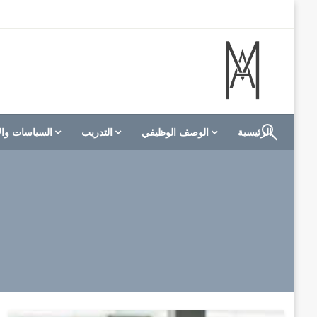
لتخطي
لى
لمحتوى
الموقع الأول للعاملين في الفنادق في العالم العربي
M A hotels | إم ايه هوتيلز
الرئيسية
الوصف الوظيفي
التدريب
السياسات وال