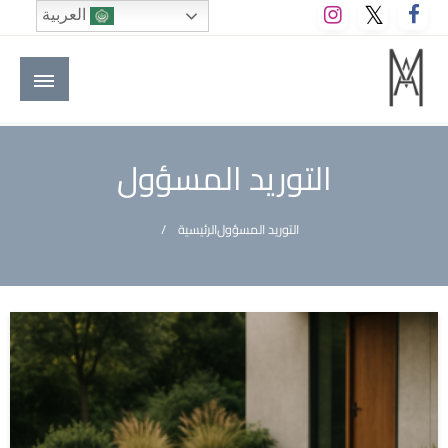
لتخطي
العربية
لى
لمحتوى
M A hotels | إم ايه هوتيلز
الموقع الأول للعاملين في الفنادق في العالم العربي
التوريد المسؤول
التوريد المسؤول
الرئيسية