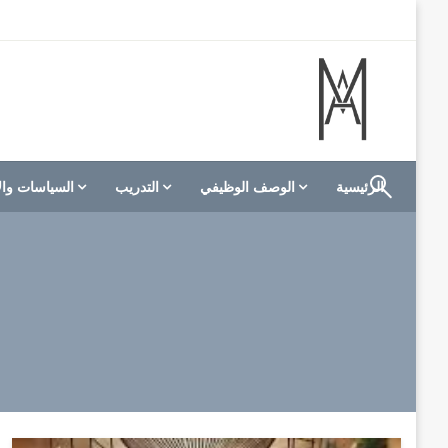
لتخطي
لى
لمحتوى
الموقع الأول للعاملين في الفنادق في العالم العربي
M A hotels | إم ايه هوتيلز
الرئيسية
الوصف الوظيفي
التدريب
السياسات وال