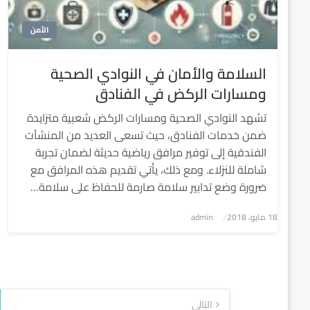
الأمن
السلامة والأمان في النوادي الصحية
ومسارات الركض في الفنادق
تشهد النوادي الصحية ومسارات الركض شعبية متزايدة
ضمن خدمات الفنادق، حيث تسعى العديد من المنشآت
الفندقية إلى توفير مرافق رياضية حديثة لضمان تجربة
شاملة للنزلاء. ومع ذلك، يأتي تقديم هذه المرافق مع
ضرورة وضع تدابير سلامة صارمة للحفاظ على سلامة…
نُشر
18 مايو، 2018
admin
في
تعدد
التالي