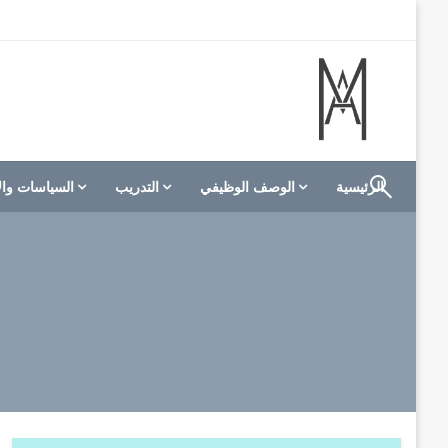
لتخطي
لى
لمحتوى
الموقع الأول للعاملين في الفنادق في العالم العربي
M A hotels | إم ايه هوتيلز
الرئيسية
الوصف الوظيفي
التدريب
السياسات وال