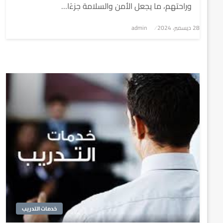
وراحتهم، ما يجعل الأمن والسلامة جزءًا…
نُشر
28 ديسمبر، 2024
admin
في
خدمات التدريب