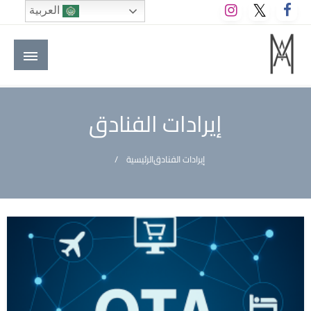
لتخطي
العربية
لى
لمحتوى
M A hotels | إم ايه هوتيلز
الموقع الأول للعاملين في الفنادق في العالم العربي
إيرادات الفنادق
إيرادات الفنادق
الرئيسية