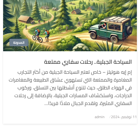
المدونة
السياحة الجبلية.. رحلات سفاري ممتعة
إم إيه هوتيلز – خاص تعتبر السياحة الجبلية من أكثر التجارب
المغامرة والممتعة التي تستهوي عشاق الطبيعة والمغامرات
في الهواء الطلق، حيث تتنوع أنشطتها بين التسلق، وركوب
الدراجات، واستكشاف المسارات الجبلية، بالإضافة إلى رحلات
السفاري المثيرة. وتقدم الجبال ملاذًا فريدًا…
نُشر
11 نوفمبر، 2024
admin
في