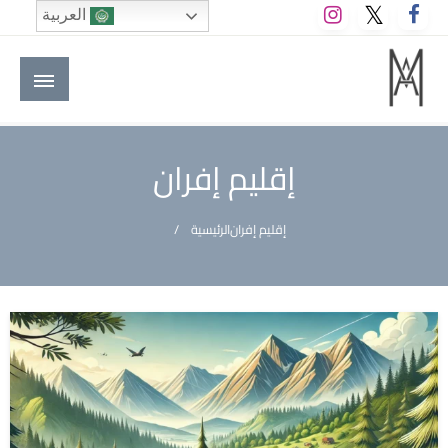
لتخطي
العربية
لى
لمحتوى
M A hotels | إم ايه هوتيلز
الموقع الأول للعاملين في الفنادق في العالم العربي
إقليم إفران
إقليم إفران
الرئيسية