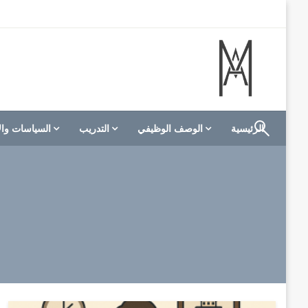
لتخطي
لى
لمحتوى
الموقع الأول للعاملين في الفنادق في العالم العربي
M A hotels | إم ايه هوتيلز
الرئيسية
الوصف الوظيفي
التدريب
السياسات وال