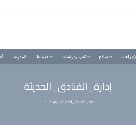
إجراءات
نماذج
كتب ودراسات
خدماتنا
المدونة
أخ
إدارة_الفنادق_الحديثة
إدارة_الفنادق_الحديثة
الرئيسية