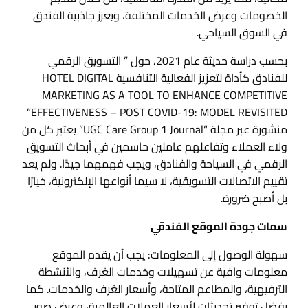
الخصومات وعرض الخدمات المختلفة، ويعزز جاذبية الفندق
في السوق السياحي.
بحسب دراسة حديثة عام 2021، حول ” التسويق الرقمي
للفنادق كأداة لتعزيز الفعالية التنافسية HOTEL DIGITAL
MARKETING AS A TOOL TO ENHANCE COMPETITIVE
EFFECTIVENESS – POST COVID-19: MODEL REVISITED”
منشورة عبر مجلة “UGC Care Group 1 Journal” يعتبر كل من
ولاء العملاء وتفاعلهم عاملين حاسمين في أبحاث التسويق
الرقمي في السياحة والفنادق، ويجب فهمهما جيدًا. ولم يعد
تقييم الاتصالات التسويقية، لا سيما أنواعها الإلكترونية، خيارًا
بل أصبح ضرورة.
سمات جودة الموقع الفندقي
سهولة الوصول إلى المعلومات: يجب أن يقدم الموقع
معلومات وافية عن تسهيلات وخدمات الغرف، والأنشطة
الترفيهية، والمطاعم المتاحة، وأسعار الغرف والخدمات. كما
يفضل توفير تحديثات لأسعار العملات العالمية، وعرض صور