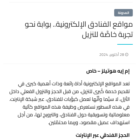
المدونة
مواقع الفنادق الإلكترونية.. بوابة نحو
تجربة خاصَّة للنزيل
نُشر
28 أكتوبر، 2024
في
إم إيه هوتيلز – خاص
تعد المواقع الإلكترونية أداة رائعة وذات أهمية كبرى في
تقديم خدمة كُبرى للنزيل، من قبل الحجز والنزول الفعلي داخل
النٌزل، لا سيَّما وأنَّها تعمل كبوَّبات للفنادق، عبر شبكة الإنترنت.
في هذه السطور نستعرض وظيفة هذه المواقع كآلية
معلوماتية وتسويقية حول الفنادق، والترويج لها، من أجل
استهداف عميل مقصود، وربما محتمّلين.
الحجز الفندقي عبر الإنترنت