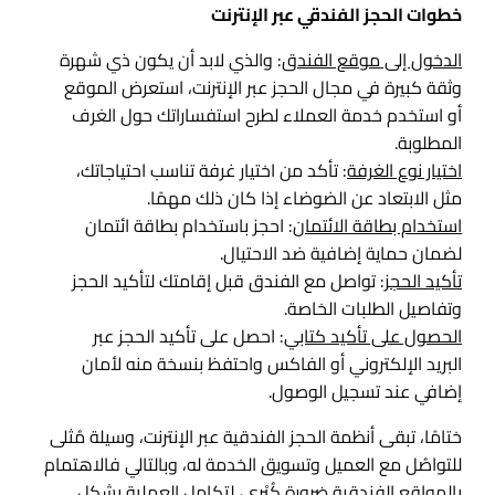
خطوات الحجز الفندقي عبر الإنترنت
الدخول إلى موقع الفندق
: والذي لابد أن يكون ذي شهرة
وثقة كبيرة في مجال الحجز عبر الإنترنت، استعرض الموقع
أو استخدم خدمة العملاء لطرح استفساراتك حول الغرف
المطلوبة.
اختيار نوع الغرفة
: تأكد من اختيار غرفة تناسب احتياجاتك،
مثل الابتعاد عن الضوضاء إذا كان ذلك مهمًا.
استخدام بطاقة الائتمان
: احجز باستخدام بطاقة ائتمان
لضمان حماية إضافية ضد الاحتيال.
تأكيد الحجز
: تواصل مع الفندق قبل إقامتك لتأكيد الحجز
وتفاصيل الطلبات الخاصة.
الحصول على تأكيد كتابي
: احصل على تأكيد الحجز عبر
البريد الإلكتروني أو الفاكس واحتفظ بنسخة منه لأمان
إضافي عند تسجيل الوصول.
ختامًا، تبقى أنظمة الحجز الفندقية عبر الإنترنت، وسيلة مُثلى
للتواصُل مع العميل وتسويق الخدمة له، وبالتالي فالاهتمام
بالمواقع الفندقية ضرورة كُبْرى، لتكامل العملية بشكل