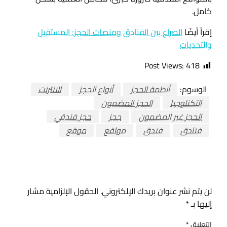
كامل.
إقرأ أيضًا
الصراع بين الفنادق ومنصات الحجز: المستقبل
والتحديات
Post Views:
418
الوسوم:
أنظمة الحجز
أنواع الحجز
الانترنت
التكنلوجيا
الحجز المضمون
الحجز غير المضمون
حجز
حجز فندقي
فنادق
فندق
مواقع
موقع
اترك ردا
لن يتم نشر عنوان بريدك الإلكتروني.
الحقول الإلزامية مشار
إليها بـ
*
التعليق
*