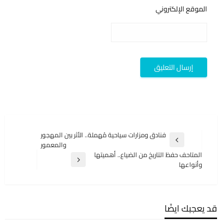
الموقع الإلكتروني
تصفّح
فنادق ومزارات سياحية مُهملة.. الأثر بين المهجور
المقالة
والمعمور
المقالات
السابقة
المتاحف حفظ التاريخ من الضياع.. أهميتها
المقالة
وأنواعها
التالية
قد يعجبك ايضًا