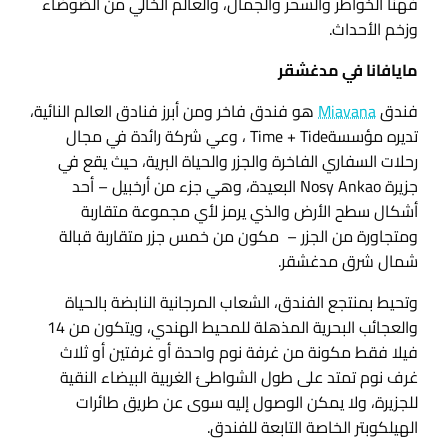
فهنا الخواطر والسحر والجمال، والعالم الخالي من الضوضاء
وزخم الأحداث.
مايافانا في مدغشقر
فندق
Miavana
هو فندق فاخر ومن أبرز فنادق العالم النائية،
تديره مؤسسةTime + Tide ، وعي شركة رائدة في مجال
رحلات السفاري الفاخرة والجزر والحياة البرية، حيث يقع في
جزيرة Nosy Ankao البعيدة، وهي جزء من أرخبيل – أحد
أشكال سطح الأرض والذي يرمز لأي مجموعة متقاربة
ومتجاورة من الجزر – مكون من خمس جزر متقاربة قبالة
شمال شرق مدغشقر.
وتحيط بمنتجع الفندق، الشعاب المرجانية النابضة بالحياة
والعجائب البحرية المذهلة للمحيط الهندي، ويتكون من 14
فيلا فقط مكونة من غرفة نوم واحدة أو غرفتين أو ثلاث
غرف نوم تمتد على طول الشواطئ الغربية البيضاء النقية
للجزيرة، ولا يمكن الوصول إليه سوى عن طريق طائرات
الهيلكوبتر الخاصة التابعة للفندق.