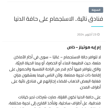
المدونة
فنادق نائية.. الاستجمام على حافة الدنيا
نُشر
23 أكتوبر، 2024
في
إم إيه هوتيلز – خاص
لا تتوافر حالة الاستجمام – غالبًا – سوى في أكثر الأماكن
متعة، حيث الطبيعة الماء أو الخضرة، أو ربما الحياة البريَّة،
والتي يتوافر فيها أكبر قدر من الراحة النفسية والحصول على
إقامة ذات تجربة ممتعة. ولأن الناس فيما يعشقون مِزاج،
فغاية البعض الذهاب لقضاء إجازاتهم في فنادق نائية على
أطراف المدن.
على حافة الدنيا تكون العُزلة، صارت شركات تدير كيانات
فندقية، عل أطراف ساحلية، ولنأخذ القارئ إلى تجربة مختلفة،