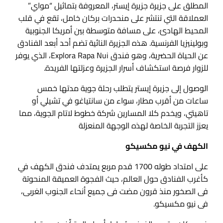
المطلق على جزيرة جزيرة إيستر، المعروفة بتماثيل “مواي”
العملاقة التي تنتشر على منحدرات بركان خامل، تقع في قلب
المحيط الهادئ، على مسافة متوسطة بين أمريكا الجنوبية
وبولينيزيا الفرنسية. هذه الجزيرة النائية تضم أحد أبعد الفنادق
عن الحياة الحضرية، وهو فندق Explora Rapa Nui، الذي يوفر
للزوار فرصة استكشاف أسرار الجزيرة وعزلتها الفريدة.
الوصول إلى جزيرة إيستر يتطلب رحلة جوية مدتها خمس
ساعات من أقرب مطار، سواء من سانتياغو في تشيلي أو
تاهيتي، ويخدم كلا المسارين شركة خطوط لاتام الجوية، مما
يعزز التجربة الخاصة لهذه الوجهة المنعزلة
الكهف في
نيو مكسيكو
على امتداد طوله 1700 قدم مربع يمتدف فندق الكهف في
كأغرب الفنادق حول العالم، حيث الفجوة العميقة المنحوتة
فى الصخور منذ قرون مضت فى جميع أنحاء الجنوب الغربى،
فى نيو مكسيكو.