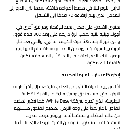
في مكان متعدد الغرف، مُحاط بأجواء المتكِّفين، يستطيع
النزيل النوم ليلاً في محيط أضواءه خافتة، بعدما ينزل الدرج إلى
المدخل الذى يبلغ ارتفاعه 70 قدمًا إلى الأسفل.
يحتوى الفندق على مكان بعيد للإفطار ومرافق أخرى في
أجواء جبلية نائية تعجب الروّاد، يقع على بعد 300 قدم فوق
وادى نهر لا بلاتا، هنا حيث الكهف الدائري، والذي يعد نتاج
تجربة بيولوجية، بتفجيره من الصخر بواسطة عالم الجيولوجيا
بروس بلاك، الذى اعتقد فى البداية أن المساحة ستكون
كافية لبناء مكتبة.
إيكو كامب في القارة القطبية
أمَّا من يريد الحياة الأنأي عن العالم، فليذهب إلى آخر أطراف
الارض بحق، حيث فندق Echo Camp في القارة القطبية
الجنوبية، الذي تديره شركةWhite Desert، كما يُعتبر المخيم
الفاخر الأكثر بعداً على وجه الأرض. تصميم الفندق مستلهم
من عالم الفضاء واستكشافاته، ويوفر فرصة حصرية
لاستكشاف المناطق النائية من القارة البيضاء التي نادراً ما