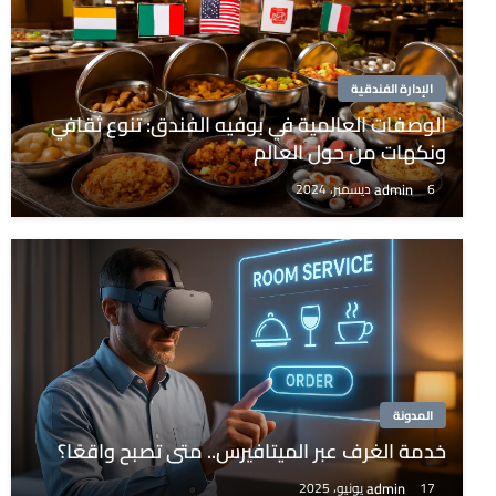
الإدارة الفندقية
الوصفات العالمية في بوفيه الفندق: تنوع ثقافي
ونكهات من حول العالم
admin
6 ديسمبر، 2024
المدونة
خدمة الغرف عبر الميتافيرس.. متى تصبح واقعًا؟
admin
17 يونيو، 2025