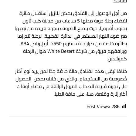
تُشاهد.
من أجل الوصول إلى الفندق يمكن للنزيل استقلال طائرة
لقضاء رحلة جوية مدتها 5 ساعات من مدينة كيب تاون
بجنوب أفريقيا، حيث يتمتع الضيوف بتجربة فريدة من نوعها
مع ضوء النهار المستمر في الدائرة القطبية. الرحلة تتم إما
بطائرة خاصة من طراز جلف ستريم G550 أو إيرباص A34،
ويرافقهم فريق من شركة White Desert طوال الرحلة
كمرشدين.
ختامًا تبقى هذه الفنادق حالة خاصَّة جدًا لمن يريد نوع أكثر
خُصوصية من الاستجمام، والذي من خلاله يمكن الحصول
على تجربة فريدة لأصحاب الميول الرائقة في قضاء أوقات
أكثر إثارة ومُتعة، هنا، على حافة الدنيا.
Post Views:
286