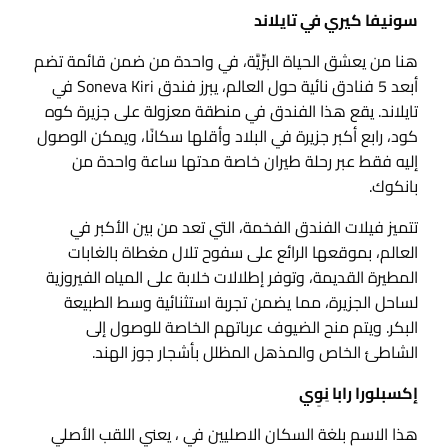
سونيفا كيري في تايلاند
هنا من يعشق الحياة البرِّيَّة، في واحدة من ضمن قائمة تضم
أبعد 5 فنادق نائية حول العالم، يبرز فندق Soneva Kiri في
تايلاند. يقع هذا الفندق في منطقة معزولة على جزيرة كوه
كود، رابع أكبر جزيرة في البلاد وأقلها سكانًا، ويمكن الوصول
إليه فقط عبر رحلة طيران خاصة مدتها ساعة واحدة من
بانكوك.
تتميز فيلات الفندق الفخمة، التي تعد من بين الأكبر في
العالم، بموقعها الرائع على سفوح تلال مغطاة بالغابات
المطيرة القديمة، وتوفر إطلالات خلابة على المياه الفيروزية
لساحل الجزيرة، مما يضمن تجربة استثنائية وسط الطبيعة
البكر. ويتم منح الضيوف عرباتهم الخاصة للوصول إلى
الشاطئ الخاص والمذهل المظلل بأشجار جوز الهند.
إكسبلورا رابا نِوِي
هذا الاسم بلغة السكان الاصليين في ، يعني اللقب الأصلي