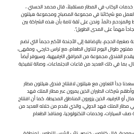
ز خدمات الركاب في المطار مستقبلاً، قال محمد الحسني ،
اً العمل مع شركائنا في مجموعة المصباح ومجموعة هيلتون
والمزدحم دائماً. ونحن على ثقة تامة بأن هذه الشراكة بين
اً مهماً على المدى الطويل”.
مام 273 غرفة ضيوف وأجنحة صغيرة الحجم، بالإضافة إلى الأجنحة الأكبر حجماً التي تضم
مفتوح طوال اليوم لتناول الطعام، مع تراس خارجي، ومقهى،
قدم الفندق مجموعة من المرافق الترفيهية، وسيوفر أيضاً
، بما في ذلك العديد من قاعات الاجتماعات، وصالة تنفيذية
دنا جداً التعاون مع هيلتون لافتتاح فندق هيلتون مطار
أطقم شركات الطيران الذين يمرون عبر مطار الملك فهد
مال أو الترفيه، الذين يزورون المناطق المحيطة. كما أن افتتاح
وسع من شراكتنا التي تمتد لأكثر من 25 عاماً في مطار الملك فهد الدولي، والذي نقدم من خلاله العديد من
 صف السيارات، وخدمات التكنولوجيا، ومنافذ الطعام
ودية، قال كارلوس خنيصر، نائب الرئيس للتطوير ، لمنطقة