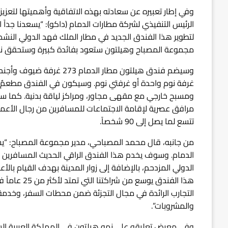
وفي إطار تعبيره عن سعادته بهذه الاتفاقية وأهميتها لتعزي
الرئيس التنفيذي لشركة مطارات الدمام (داكو): “يسعدنا جد
لتطوير هذا الفندق الجديد في مطار الملك فهد الدولي النشط 
مجموعة المصباح وهيلتون ستعود بفائدة كبيرة وستحقق نجاح
وسيضم فندق هيلتون مطار الد
غرفة نوم واحدة أو غرفتي نوم. وسيكون في الفندق مطعمٌ 
ومسبح خارجي مع مقهى مجاور، ومراكز لياقة بدنية. كما سي
مرافق عصرية لإقامة الاجتماعات للمسافرين من رجال الأعمال
تتسع لما يصل إلى 90 شخصاً.
من جانبه، قال محمد المصباحي، مدير مجموعة المصباح: “يسع
الدمام. وسوف يخدم هذا الفندق الراقي الحديث المسافرين و
الدولي المزدحم، بالإضافة إلى زوار المدينة بهدف القيام بالأع
هذا الفندق ي
التجارب الرائدة في مجال التجزئة ضمن محطات السفر، وخدمة
والمشروبات”.
وفي معرض تعليقه على نمو هيلتون في المملكة العربية السع