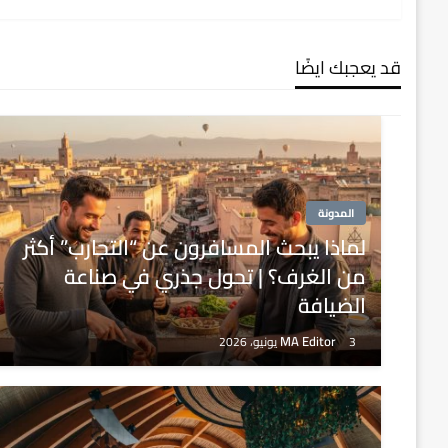
المقالات
قد يعجبك ايضًا
المدونة
لماذا يبحث المسافرون عن “التجارب” أكثر
من الغرف؟ | تحول جذري في صناعة
الضيافة
MA Editor
3 يونيو، 2026