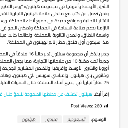
الشرق الأوسط وأفريقيا في مجموعة هيلتون:: “يوفر التطور ا
ونحن نعمل عن كثب مع مالكي علامة هيلتون التجارية لتقديم ا
انتشارنا الحالية ومواقع جديدة في جميع أنحاء المملكة. ويعد
التزامنا بدعم صناعة السياحة في المملكة وتمكين النمو في ال
واسعة النطاق، والمدن الثانوية بالمملكة. ولطالما كانت هي
هذا سيكون أول فندق مطار تابع لهيلتون في المملكة”.
جديداً تحت مظلة 10 من علاماتها التجارية، مم
أوروبا والشرق الأوسط وإفريقيا. وتتضمن المشاريع الجديدة 
وكانوبي باي هيلتون، وإمباسي سويتس باي هيلتون، وهامبتو
75 عقاراً تجارياً في جميع أنحاء المملكة خلال السنوات القليلة المقبلة.
إقرأ أيضًا
هيلتون تكشف عن خططها الطموحة للنموّ خلال قمة 
Post Views:
260
الوسوم:
السعودية
فنادق
هيلتون