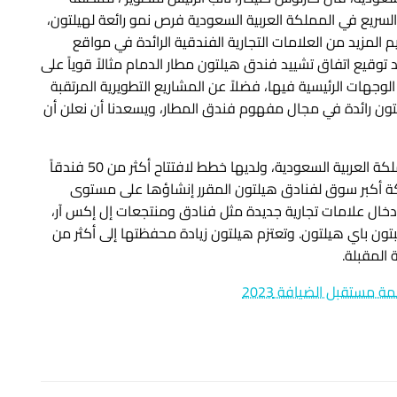
لسريع في المملكة العربية السعودية فرص نمو رائعة لهيلتون،
لمزيد من العلامات التجارية الفندقية الرائدة في مواقع
 توقيع اتفاق تشييد فندق هيلتون مطار الدمام مثالاً قوياً على
وجهات الرئيسية فيها، فضلاً عن المشاريع التطويرية المرتقبة
لتون رائدة في مجال مفهوم فندق المطار، ويسعدنا أن نعلن أن
جدير بالذكر أن مجموعة هيلتون تدير حالياً 16 فندقاً في المملكة العربية السعودية، ولديها خطط لافتتاح أكثر من 50 فندقاً
ا يجعل المملكة أكبر سوق لفنادق هيلتون المقرر إنشاؤها على مستوى
إدخال علامات تجارية جديدة مثل فنادق ومنتجعات إل إكس آر،
ن باي هيلتون. وتعتزم هيلتون زيادة محفظتها إلى أكثر من
مستقبل الضيافة 2023