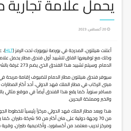
يحمل علامة تجارية د
نُشر
20 أغسطس، 2023
في
أعلنت هيلتون، المدرجة في بورصة نيويورك تحت الرمز (
HLT
)، 
وذلك مع توقيعها اتفاق لتشييد أول فندق مطار يحمل علامة
الدمام. وسيتم تشييد هذا الفندق الذي يضم 273 غرفة بالشراكة مع مجموعة المصباح وشركة مطارات الدمام.
سيوفر فندق هيلتون مطار الدمام للضيوف إقامة مريحة في
مسافر سنوياً. كما يقع هذا الفندق أيضاً في موقع مثالي با
والخبر ومملكة البحرين.
هذا ويعد مطار الملك فهد الدولي مركزاً رئيسياً للخطوط الجو
من 70 وجهة دولية على متن أ
ومركز تدريب معتمد من أكسفورد، وأكاديمية طيران، وقرية