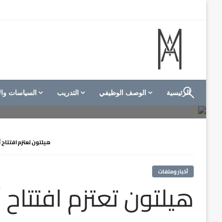
لتخطي
لى
لمحتوى
الموقع الأول للعاملين في الفنادق في العالم العربي
M A hotels | إم ايه هوتيلز
الرئيسية
الوصف الوظيفي
التدريب
السياسات وال
هيلتون تعتزم افتتاح 
أخبار وملفات
هيلتون تعتزم افتتاح