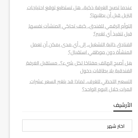
عندما تصبح الغرفة ذكية.. هل تستطيع توقع احتياجات
النزيل قبل أن يطلبها؟
التوأم الرقمي للفندق.. كيف تحاكي المنشآت نفسها
قبل تنفيذ أي تغيير؟
الفنادق ذاتية التشغيل.. إلى أي مدى يمكن أن تعمل
المنشأة دون موظفي استقبال؟
هل أصبح الهاتف مفتاحًا لكل شيء؟.. مستقبل الغرفة
الفندقية بلا بطاقات دخول
التسعير اللحظي للغرف.. لماذا قد يتغير السعر عشرات
المرات خلال اليوم الواحد؟
الأرشيف
الأرشيف