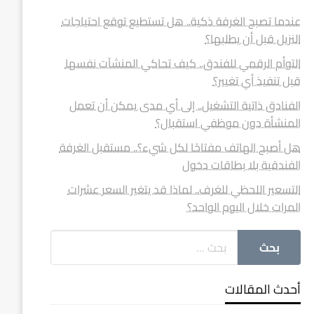
عندما تصبح الغرفة ذكية.. هل تستطيع توقع احتياجات
النزيل قبل أن يطلبها؟
التوأم الرقمي للفندق.. كيف تحاكي المنشآت نفسها
قبل تنفيذ أي تغيير؟
الفنادق ذاتية التشغيل.. إلى أي مدى يمكن أن تعمل
المنشأة دون موظفي استقبال؟
هل أصبح الهاتف مفتاحًا لكل شيء؟.. مستقبل الغرفة
الفندقية بلا بطاقات دخول
التسعير اللحظي للغرف.. لماذا قد يتغير السعر عشرات
المرات خلال اليوم الواحد؟
أحدث المقالات