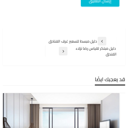
تصفّح
دليل مبسط لتسعير غرف الفنادق
المقالة
المقالات
دليل مبتكر لقياس رضا نزلاء
السابقة
المقالة
الفندق
التالية
قد يعجبك ايضًا