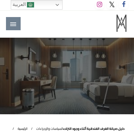
لتخطي
العربية
لى
لمحتوى
M A hotels | إم ايه هوتيلز
الموقع الأول للعاملين في الفنادق في العالم العربي
دليل صيانة الغرف الفندقية أثناء وجود النزلاء
السياسات والإجراءات
الرئيسية