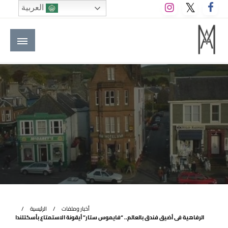
لتخطي
العربية
لى
لمحتوى
M A hotels | إم ايه هوتيلز
الموقع الأول للعاملين في الفنادق في العالم العربي
أخبار وملفات
الرئيسية
الرفاهية فى أضيق فندق بالعالم.. “فايموس ستار” أيقونة الاستمتاع بأسكتلندا