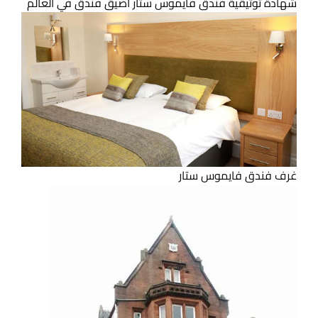
شهادة توثيقية فندق فايموس ستار أضيق فندق في العالم
غرف فندق فايموس ستار