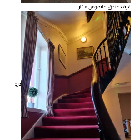
غرف فندق فايموس ستار
درج