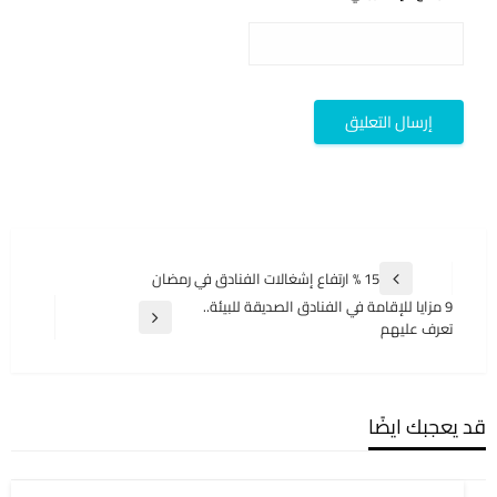
تصفّح
15 % ارتفاع إشغالات الفنادق في رمضان
المقالة
المقالات
9 مزايا للإقامة في الفنادق الصديقة للبيئة..
السابقة
المقالة
تعرف عليهم
التالية
قد يعجبك ايضًا