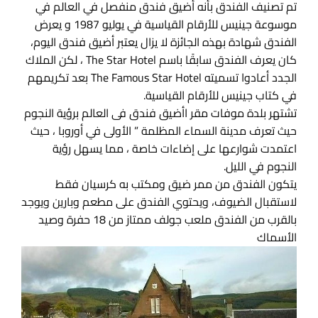
تم تصنيف الفندق بأنه أضيق فندق منفصل في العالم في
موسوعة جينيس للأرقام القياسية في يوليو 1987 و يعرض
الفندق شهادة بهذه الجائزة لا يزال يعتبر أضيق فندق اليوم،
كان يعرف الفندق سابقًا باسم The Star Hotel ، لكن الملاك
الجدد أعادوا تسميته The Famous Star Hotel بعد تكريمهم
في كتاب جينيس للأرقام القياسية.
تشتهر بلدة موفات مقر اأضيق فندق فى العالم برؤية النجوم
حيث تعرف مدينة السماء المظلمة ” الأولى في أوروبا ، حيث
اعتمدت شوارعها على إضاءات خاصة ، مما يسهل رؤية
النجوم في الليل.
يتكون الفندق من ممر ضيق ومكتب به كرسيان فقط
لاستقبال الضيوف، ويحتوي الفندق على مطعم وبارين ويوجد
بالقرب من الفندق ملعب جولف ممتاز من 18 حفرة وصيد
الأسماك