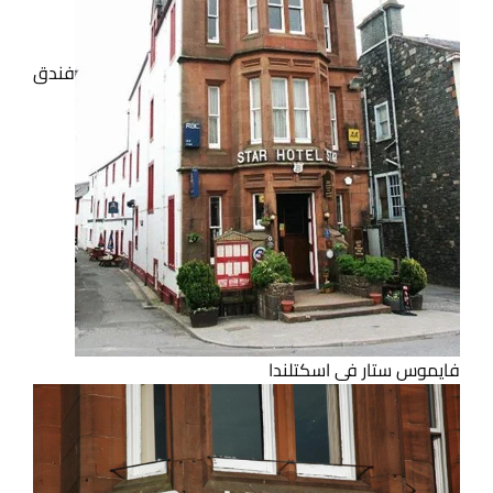
فندق
فايموس ستار فى اسكتلندا