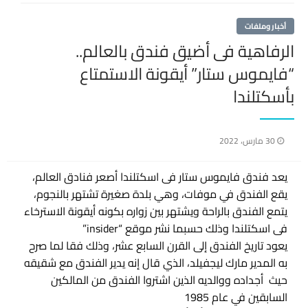
أخبار وملفات
الرفاهية فى أضيق فندق بالعالم..
“فايموس ستار” أيقونة الاستمتاع
بأسكتلندا
نُشر
30 مارس، 2022
في
يعد فندق فايموس ستار فى اسكتلندا أصعر فنادق العالم،
يقع الفندق في موفات، وهي بلدة صغيرة تشتهر بالنجوم،
يتمع الفندق بالراحة ويشتهر بين زواره بكونه أيقونة الاسترخاء
فى اسكتلندا وذلك حسبما نشر موقع “insider”
يعود تاريخ الفندق إلى القرن السابع عشر، وذلك فقا لما صرح
به المدير مارك ليجفيلد، الذي قال إنه يدير الفندق مع شقيقه
حيث أجداده ووالديه الذين اشتروا الفندق من المالكين
السابقين في عام 1985