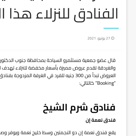
الفنادق للنزلاء هذا 
نُشر
27 يونيو، 2021
في
قال عضو جمعية مستثمرو السياحة بمحافظة جنوب الدكتور
والغردقة تقدم عروض مميزة بأسعار مخفضة للنزلاء تهدف لج
“Booking” كالتالي:
فنادق شرم الشيخ
فندق نعمة إن
يقع فندق نعمة إن دو النجمتين وسط خليج نعمة ويوفر وصولا