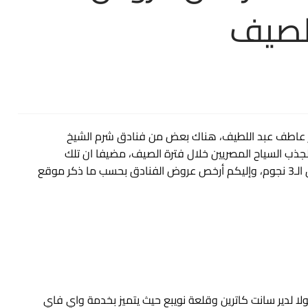
الصيف
 عاطف عبد اللطيف، هناك بعض من فنادق شرم الشيخ
ذب السياح المصريين خلال فترة الصيف، مضيفا ان تلك
العروض تبدأ من 300 جنيه للفرد في الغرفة المزدوجة بفنادق الـ3 نجوم، وإليكم أرخص عروض الفنادق بحسب ما ذكر موقع
 لدير سانت كاترين وقلعة نويبع حيث يتميز بخدمة واي فاي