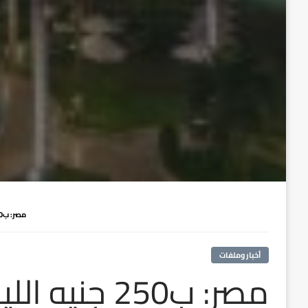
مصر: ب250 جنيه الليلة.. أرخص عروض الفنادق للنزلاء هذا الصيف
أخبار وملفات
مصر: ب250 جن