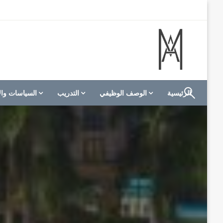
لتخطي
لى
لمحتوى
الموقع الأول للعاملين في الفنادق في العالم العربي
M A hotels | إم ايه هوتيلز
الرئيسية
الوصف الوظيفي
التدريب
السياسات وال