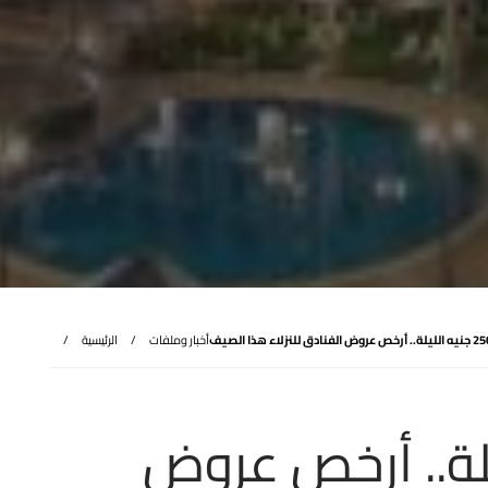
أخبار وملفات
الرئيسية
يه الليلة.. أرخص عروض