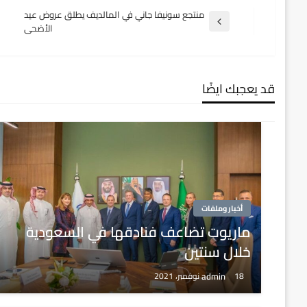
تصفّح
منتجع سونيفا جاني في المالديف يطلق عروض عيد
المقالة
الأضحى
السابقة
المقالات
قد يعجبك ايضًا
أخبار وملفات
ماريوت تضاعف فنادقها في السعودية
خلال سنتين
admin
18 نوفمبر، 2021