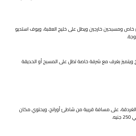
ث نجوم يتميز بشاطئ خاص ومسبحين خارجين ويطل على خليج العقبة، ويوف استديو
خ ويتميز بغرف مع شرفة خاصة تطل على المسبح أو الحديقة
غردقة، على مسافة قريبة من شاطئ أورانج، ويحتوي مكان
ه.