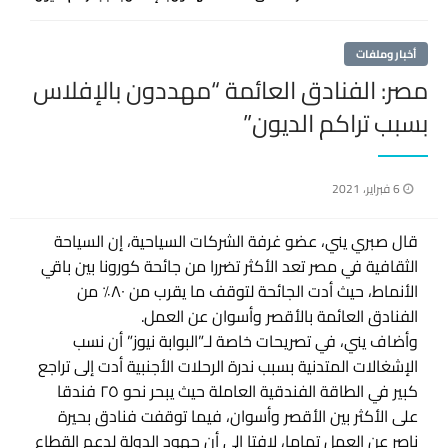
أخبار وملفات
مصر: الفنادق العائمة “مهددون بالإفلاس
بسبب تراكم الديون”
نُشر
6 فبراير، 2021
في
قال صبري يني، عضو غرفة الشركات السياحية، إن السياحة
الثقافية في مصر تعد الأكثر تضررا من جائحة كورونا بين باقي
الأنماط، حيث أدت الجائحة لتوقف ما يقرب من ٨٠٪ من
الفنادق العائمة بالأقصر وأسوان عن العمل.
وأضاف يني، في تصريحات خاصة لـ”البوابة نيوز” أن نسب
الإشغالات المتدنية بسبب ندرة الرحلات الأجنبية أدت إلى تراجع
كبير في الطاقة الفندقية العاملة حيث يبحر نحو ٢٥ فندقا
على الأكثر بين الأقصر وأسوان، فيما توقفت فنادق بحيرة
ناصر عن العمل تماما، لافتا إلى أن جهود الدولة لدعم القطاع