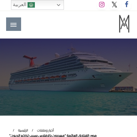
لتخطي
العربية
لى
لمحتوى
M A hotels | إم ايه هوتيلز
الموقع الأول للعاملين في الفنادق في العالم العربي
أخبار وملفات
الرئيسية
مصر: الفنادق العائمة “مهددون بالإفلاس بسبب تراكم الديون”