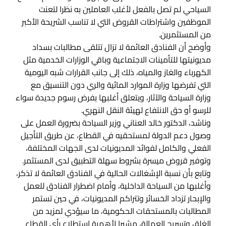
السياحي لم تصل بالفعل لأغلب العاملين به نظرا لتعنت
الموظفين واشتراطات القروض التي لا تناسب الشريحة الأكبر
من المستثمرين.
وأوضح أن الفنادق العائمة لا تزال تتلقى مطالبات بسداد
مديونيتها للتأمينات الاجتماعية وباقي الوزارات الخدمية مثل
الكهرباء والغاز والمياه، ذلك إلى جانب القرارات شبه اليومية
التي تفرضها وزارة الموارد المائية والري دون التنسيق مع
وزارة السياحة والآثار، ويتعلق أغلبها بفرض رسوم جديدة سواء
للرسو أو حق الانتفاع لهيئة النقل النهري.
وناشد، الدكتور خالد العناني وزير السياحة بضرورة العمل على
وصول دعم الدولة لمستحقيه في القطاع، عن طريق التأجيل
الفعلي والكامل لفوائد المديونيات لدى الجهات المختلفة،
وتوفير قروض ميسرة بشروط سهلة التطبيق لدى المستثمر.
وتابع بأن نسبة الإشغالات الحالية في الفنادق العائمة لا تذكر،
وأغلبها من السياحة الداخلية، وأمام اضطرار الفنادق للعمل
والإبحار تزداد الخسائر وتتراكم المديونيات، في حين تستمر
المطالبات بالمستحقات الحكومية، ما سيؤدي لمزيد من
الغلق وتسريح العمالة، مشيرا لأهمية استطلاع رأي القطاع