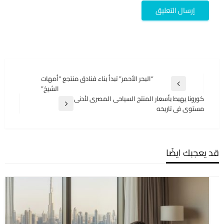
تصفّح
“البحر الأحمر” تبدأ بناء فنادق منتجع “أمهات
المقالة
الشيخ”
المقالات
السابقة
كورونا يهبط بأسعار المنتج السياحى المصرى لأدنى
المقالة
مستوى فى تاريخه
التالية
قد يعجبك ايضًا