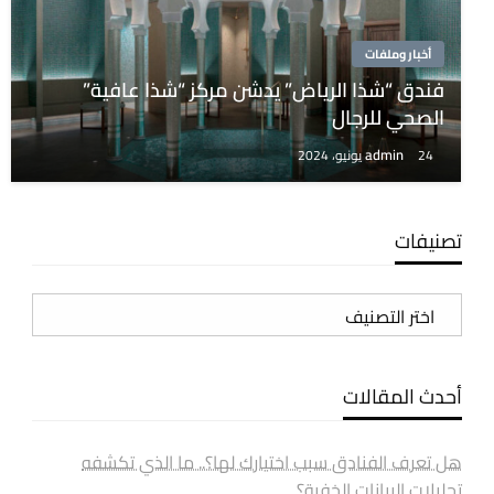
أخبار وملفات
فندق “شذا الرياض” يدشن مركز “شذا عافية”
الصحي للرجال
admin
24 يونيو، 2024
تصنيفات
تصنيفات
أحدث المقالات
هل تعرف الفنادق سبب اختيارك لها؟.. ما الذي تكشفه
تحليلات البيانات الخفية؟