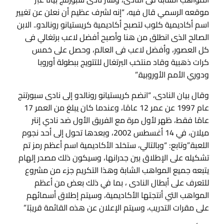
موقعه الرسمي قال فيه، “إنه لشرف عظيم أن نعلن عن تغيير
اسم أكاديمية كلوب لتصبح أكاديمية كريستيانو رونالدو.. الابن
الصالح الذى انطلق من هنا وأصبح أفضل لاعب برتغالي فى
كل العصور، وأفضل لاعب فى العالم، وحصل على خمس
كرات ذهبية وقاد منتخب البرتغال للتتويج ببطولة أوروبا
ودوري الأمم الأوروبية.”
وقال بيان النادى، “انضم كريستيانو رونالدو إلى نادى سبورتنج
عام 1997 عن عمر 12 عامًا، وعندما كان يبلغ من العمر 17
عامًا فقط، ظهر لأول مرة مع الفريق الأول ضد نادي إنتر
ميلان، في 14 أغسطس 2002، وبعدها تحول إلى أحد نجوم
اللعبة.”وتابع: “وبالتالي، ستخلد الأكاديمية اسم أعظم رمز تم
تشكيله على الإطلاق بين جدرانها، وسيكون ذلك مصدر إلهام
يتبعه جميع المواهب الشابة وهذا التكريم جزء من مشروع
للتعرف على أبطال النادى ، بما في ذلك بعض من أعظم
المواهب التي أنتجتها الأكاديمية، وسيتم إطلاق أسمائهم
على مقرات التدريب، وسيتم الإعلان عن هذه القائمة قريبًا.”