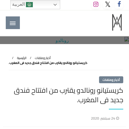
لتخطي
العربية
لى
لمحتوى
M A hotels | إم ايه هوتيلز
الموقع الأول للعاملين في الفنادق في العالم العربي
أخبار وملفات
الرئيسية
كريستيانو رونالدو يقترب من افتتاح فندق جديد فى المغرب.
أخبار وملفات
كريستيانو رونالدو يقترب من افتتاح فندق
جديد فى المغرب.
نُشر
24 سبتمبر، 2020
في