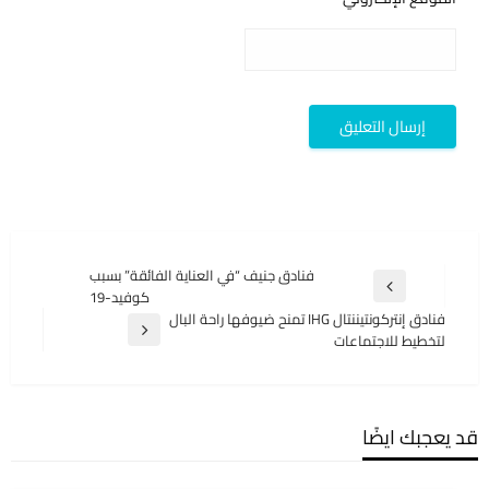
تصفّح
فنادق جنيف “في العناية الفائقة” بسبب
المقالة
كوفيد-19
المقالات
السابقة
فنادق إنتركونتيننتال IHG تمنح ضيوفها راحة البال
المقالة
لتخطيط للاجتماعات
التالية
قد يعجبك ايضًا