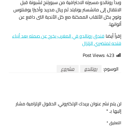
وبدأ رونالدو مسيرته الاحترافية من سبورتنج لشبونة قبل
الانتقال إلى مانشستر يونايتد ثم ريال مدريد وأخيرًا يوفنتوس
وتوج بكل الألقاب الممكنة مع كل الأندية التى دافع عن
ألوانها.
إقرأ أيضا
فندق رونالدو في المغرب يخرج عن صمته بعد أنباء
فتحه لمتضرري الزلزال
Post Views:
423
الوسوم:
رونالدو
مشروع
اترك ردا
لن يتم نشر عنوان بريدك الإلكتروني.
الحقول الإلزامية مشار
إليها بـ
*
التعليق
*