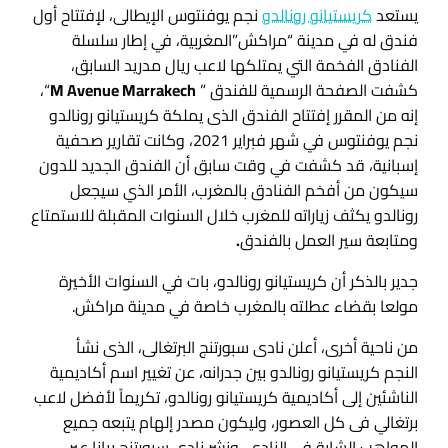
يستعد
كريستيانو رونالدو
نجم يوفنتوس الإيطالى، لإفتتاح أول
فندق له في مدينة “مراكش”المغربية، في إطار سلسلة
الفنادق الفخمة التي يمتلكها لاعب ريال مدريد السابق،
كشفت الصفحة الرسمية للفندق ”
M Avenue Marrakech
“،
إنه من المقرر إفتتاح الفندق الذى يملكة كريستيانو رونالدو
نجم يوفنتوس في شهر فبراير 2021، وكانت تقارير صحفية
إسبانية، قد كشفت في وقت سابق أن الفندق الجديد للدون
سيكون من أفخم الفنادق بالمغرب، الأمر الذي سيجعل
رونالدو يكثف زياراته للمغرب خلال السنوات المقبلة للاستمتاع
ومتابعة سير العمل بالفندق
.
جدير بالذكر أن كريستيانو رونالدو، بات في السنوات الأخيرة
مولعا بقضاء عطلته بالمغرب خاصة في مدينة مراكش.
من ناحية أخرى، أعلن نادى سبورتنج البرتغالى، الذى نشأ
النجم كريستيانو رونالدو بين جدرانه، عن تغيير اسم أكاديمية
الناشئين إلى أكاديمية كريستيانو رونالدو، تكريماً لأفضل لاعب
برتغالي فى كل العصور، وليكون مصدر إلهام يتبعه جميع
المواهب الشابة فى النادى، ونشر نادى سبورتنج بيانا عبر