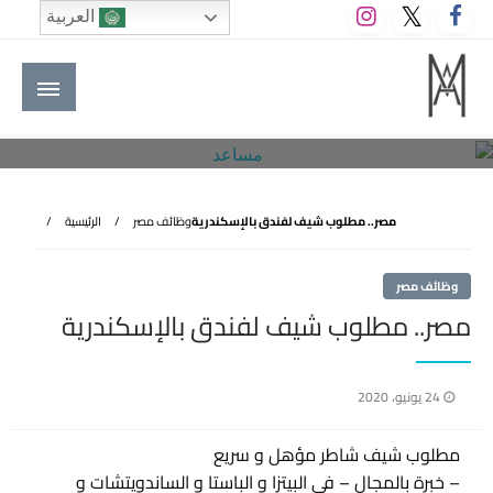
لتخطي
العربية
لى
لمحتوى
M A hotels | إم ايه هوتيلز
الموقع الأول للعاملين في الفنادق في العالم العربي
مصر.. مطلوب شيف لفندق بالإسكندرية
وظائف مصر
الرئيسية
وظائف مصر
مصر.. مطلوب شيف لفندق بالإسكندرية
نُشر
24 يونيو، 2020
في
مطلوب شيف شاطر مؤهل و سريع
– خبرة بالمجال – في البيتزا و الباستا و الساندويتشات و