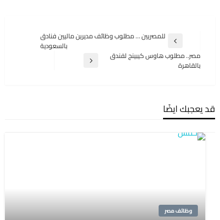
تصفّح
للمصريين … مطلوب وظائف مديرين ماليين فنادق
المقالة
بالسعودية
المقالات
السابقة
مصر.. مطلوب هاوس كيبينج لفندق
المقالة
بالقاهرة
التالية
قد يعجبك ايضًا
وظائف مصر