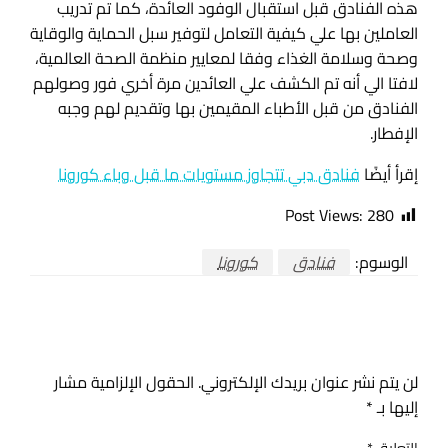
هذه الفنادق قبل استقبال الوفود العائدة، كما تم تدريب
العاملين بها علي كيفية التعامل لتوفير سبل الحماية والوقاية
وصحة وسلامة الغذاء وفقا لمعايير منظمة الصحة العالمية،
لافتا الي أنه تم الكشف علي العائدين مرة أخري فور وصولهم
الفنادق من قبل الأطباء المقيمين بها وتقديم لهم وجبه
الإفطار.
إقرأ أيضًا
فنادق دبي تتجاوز مستويات ما قبل وباء كورونا
Post Views:
280
الوسوم:
فنادق
كورونا
اترك ردا
لن يتم نشر عنوان بريدك الإلكتروني.
الحقول الإلزامية مشار
إليها بـ
*