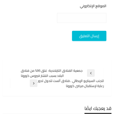
الموقع الإلكتروني
تصفّح
جمعية الفنادق التايلاندية: غلق 95% من فنادق
المقالة
البلاد بسبب انتشار فيروس كورونا
المقالات
السابقة
لتجنب السيناريو الإيطالي ..فنادق آلست تتحول لدور
المقالة
رعاية لإستقبال مرضى كورونا
التالية
قد يعجبك ايضًا