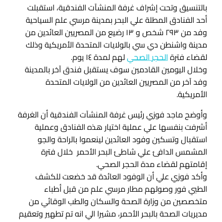
بالتنسيق وتحت إشراف غرفة المنشآت الفندقية، استقبلت
أحد الفنادق المطلة علي البحر بمدينة مرسي علم السياحية
وفد من ٢٩٣ شخص و ١٣ رضيع من المصريين العائدين من
مدينة واشنطن دي سي بالولايات المتحدة الأمريكية وذلك
لقضاء فترة
الحجر الصحي
لهم لمدة ١٤ يوم.
وخلال اليومين القادمين سوف يستقبل فندق آخر بالمدينة
وفد آخر من المصريين العائدين من الولايات المتحدة
الأمريكية.
وأوضح ماجد فوزي رئيس غرفة المنشآت الفندقية أن الغرفة
أشرفت بنفسها علي عملية اختيار هذه الفنادق وعملية
استقبال وتسكين وفود العائدين لينعموا بالراحة والجو
المشمس الدافئ علي شاطئ البحر الأحمر خلال فترة
إقامتهم لقضاء مدة الحجر الصحي.
وأكد فوزي علي أن الوفود العائدة قد خضعت للكشف
الطبي فور وصولهم مطار مرسي علم من قبل أطباء
متخصصين من وزارة الصحة والسكان والطب الوقائي من
مديريات الصحة بالبحر الأحمر، مشيرا الي انه تم تطهير وتعقيم