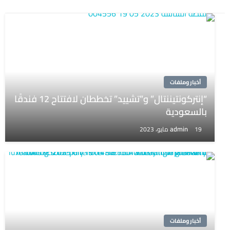
أخبار وملفات
“إنتركونتيننتال” و”تشييد” تخططان لافتتاح 12 فندقًا
بالسعودية
admin
19 مايو، 2023
أخبار وملفات